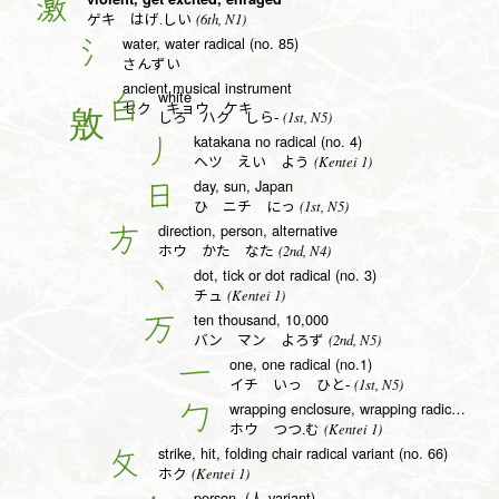
激
(6th, N1)
ゲキ はげ.しい
water, water radical (no. 85)
氵
さんずい
ancient musical instrument
white
白
セク キョウ ケキ
(1st, N5)
しろ ハク しら-
katakana no radical (no. 4)
丿
(Kentei 1)
ヘツ えい よう
day, sun, Japan
日
(1st, N5)
ひ ニチ にっ
direction, person, alternative
方
(2nd, N4)
ホウ かた なた
dot, tick or dot radical (no. 3)
丶
(Kentei 1)
チュ
ten thousand, 10,000
万
(2nd, N5)
バン マン よろず
one, one radical (no.1)
一
(1st, N5)
イチ いっ ひと-
wrapping enclosure, wrapping radical (no. 20)
勹
(Kentei 1)
ホウ つつ.む
strike, hit, folding chair radical variant (no. 66)
攵
(Kentei 1)
ホク
person, (人 variant)