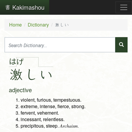
Kakimashou
Home
Dictionary
激しい
は
げ
激
し
い
adjective
violent, furious, tempestuous.
extreme, intense, fierce, strong.
fervent, vehement.
incessant, relentless.
precipitous, steep.
Archaism.