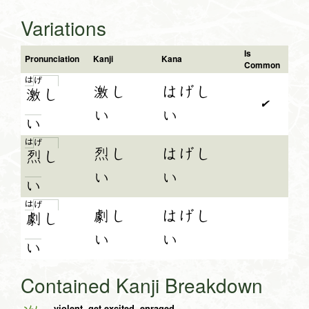
Variations
Is
Pronunciation
Kanji
Kana
Common
は
げ
激し
はげし
激
し
✔
い
い
い
は
げ
烈し
はげし
烈
し
い
い
い
は
げ
劇し
はげし
劇
し
い
い
い
Contained Kanji Breakdown
violent, get excited, enraged