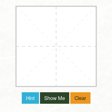
Hint
Show Me
Clear