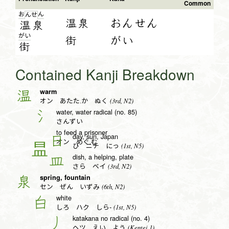
Common
お
ん
ん
せ
温泉
おんせん
温
泉
が
い
街
がい
街
Contained Kanji Breakdown
warm
温
(3rd, N2)
オン あたた.か ぬく
water, water radical (no. 85)
氵
さんずい
to feed a prisoner
day, sun, Japan
日
オン めぐ.む
(1st, N5)
ひ ニチ にっ
dish, a helping, plate
皿
(3rd, N2)
さら ベイ
spring, fountain
泉
(6th, N2)
セン ぜん いずみ
white
白
(1st, N5)
しろ ハク しら-
katakana no radical (no. 4)
丿
(Kentei 1)
ヘツ えい よう