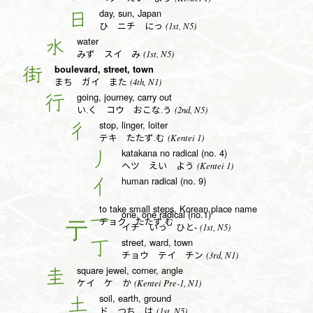
day, sun, Japan
日
(1st, N5)
ひ ニチ にっ
water
水
(1st, N5)
みず スイ み
boulevard, street, town
街
(4th, N1)
まち ガイ また
going, journey, carry out
行
(2nd, N5)
い.く コウ おこな.う
stop, linger, loiter
彳
(Kentei 1)
テキ たたず.む
katakana no radical (no. 4)
丿
(Kentei 1)
ヘツ えい よう
human radical (no. 9)
亻
to take small steps, Korean place name
one, one radical (no.1)
一
チョク たたず.む
(1st, N5)
イチ いっ ひと-
street, ward, town
丁
(3rd, N1)
チョウ テイ チン
square jewel, corner, angle
圭
(Kentei Pre-1, N1)
ケイ ケ か
soil, earth, ground
土
(1st, N5)
ド つち は