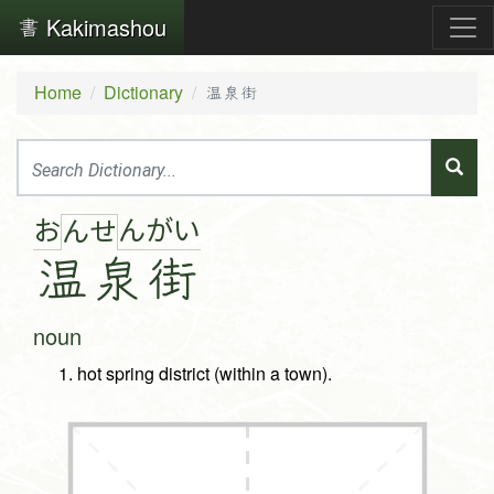
Kakimashou
Home
Dictionary
温泉街
お
ん
が
い
ん
せ
温
泉
街
noun
hot spring district (within a town).