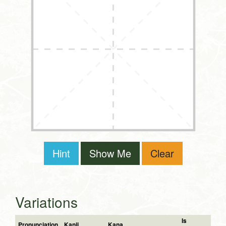
Hint
Show Me
Clear
Variations
Is
Pronunciation
Kanji
Kana