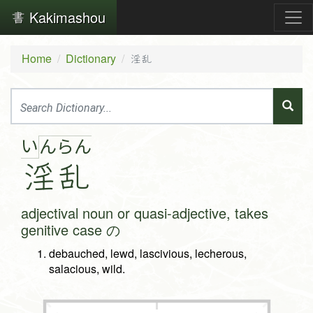
Kakimashou
Home
Dictionary
淫乱
い
ん
ら
ん
淫
乱
adjectival noun or quasi-adjective, takes
genitive case の
debauched, lewd, lascivious, lecherous,
salacious, wild.