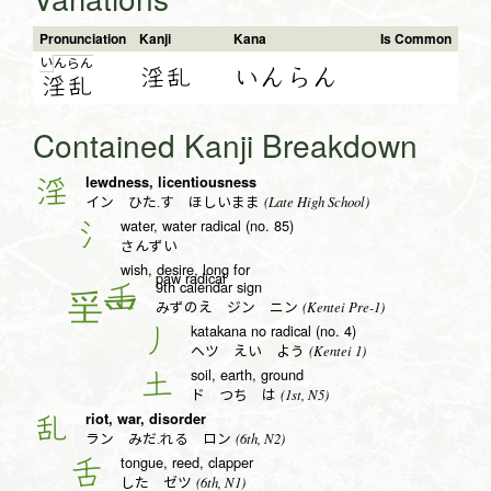
Pronunciation
Kanji
Kana
Is Common
い
ん
ら
ん
淫乱
いんらん
淫
乱
Contained Kanji Breakdown
lewdness, licentiousness
淫
(Late High School)
イン ひた.す ほしいまま
water, water radical (no. 85)
氵
さんずい
wish, desire, long for
paw radical
9th calendar sign
壬
(Kentei Pre-1)
みずのえ ジン ニン
katakana no radical (no. 4)
丿
(Kentei 1)
ヘツ えい よう
soil, earth, ground
土
(1st, N5)
ド つち は
riot, war, disorder
乱
(6th, N2)
ラン みだ.れる ロン
tongue, reed, clapper
舌
(6th, N1)
した ゼツ