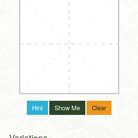
Hint
Show Me
Clear
Variations