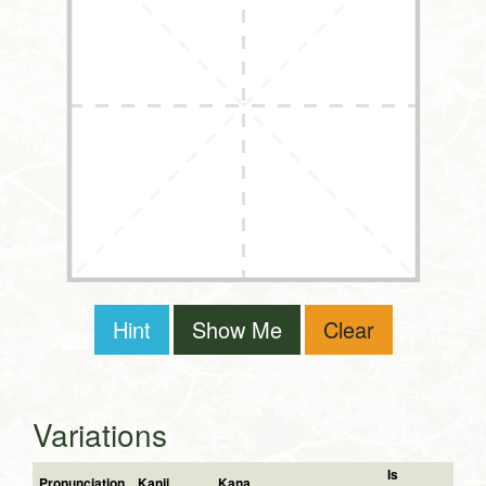
Hint
Show Me
Clear
Variations
Is
Pronunciation
Kanji
Kana