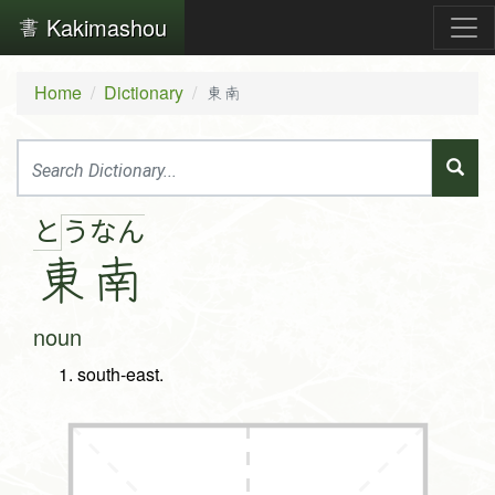
Kakimashou
Home
Dictionary
東南
と
う
な
ん
東
南
noun
south-east.