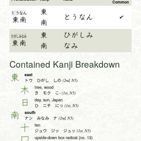
Common
東
と
う
な
ん
とうなん
✔
東
南
南
東
ひがしみ
ひ
が
し
み
な
み
東
南
南
なみ
Contained Kanji Breakdown
east
東
(2nd, N5)
トウ ひがし しの
tree, wood
木
(1st, N5)
き モク こ-
day, sun, Japan
日
(1st, N5)
ひ ニチ にっ
south
南
(2nd, N5)
ナン みなみ ナ
ten
十
(1st, N5)
ジュウ ジッ ジュッ
upside-down box radical (no. 13)
冂