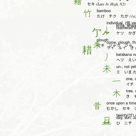
籍
(Late Jr. High, N2)
セキ
bamboo
竹
(1st
たけ チク たか
individual, (個 va
knife, wrap
feathered st
亅
ケツ かぎ
plough
come, plough, thr
耒
セキ ジャク シャ
(
ライ ルイ き
katakana no
丿
ヘツ えい
un-, not yet
未
ミ いま.
one, 
一
イチ
tree,
木
き 
once upon a time,
昔
むかし セキ 
twenty(廿) v
day, sun, 
日
ひ ニチ 