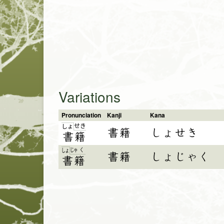
Variations
Pronunciation
Kanji
Kana
せ
き
しょ
書籍
しょせき
書
籍
じゃ
く
しょ
書籍
しょじゃく
書籍