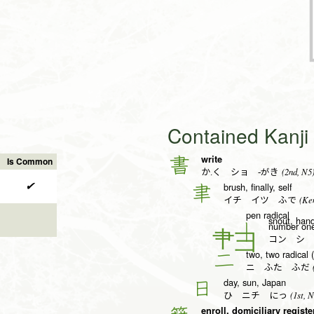
Contained Kanj
write
書
Is Common
(2nd, N5
か.く ショ -がき
✔
brush, finally, self
聿
(Ken
イチ イツ ふで
pen radical
snout, han
number one,
丨
コン シ 
two, two radical 
二
(
ニ ふた ふだ
day, sun, Japan
日
(1st, N
ひ ニチ にっ
enroll, domiciliary regist