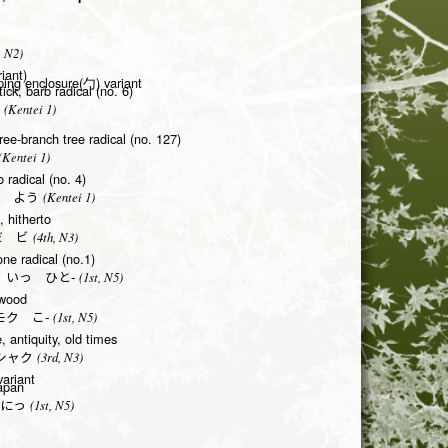
, N2)
riant)
ping enclosure(勹) variant
ick, barb radical (no. 6)
(Kentei 1)
ee-branch tree radical (no. 127)
Kentei 1)
 radical (no. 4)
(Kentei 1)
 よう
, hitherto
(4th, N3)
だ ビ
one radical (no.1)
(1st, N5)
 いっ ひと-
 wood
(1st, N5)
モク こ-
 antiquity, old times
(3rd, N3)
シャク
ariant
Japan
(1st, N5)
にっ