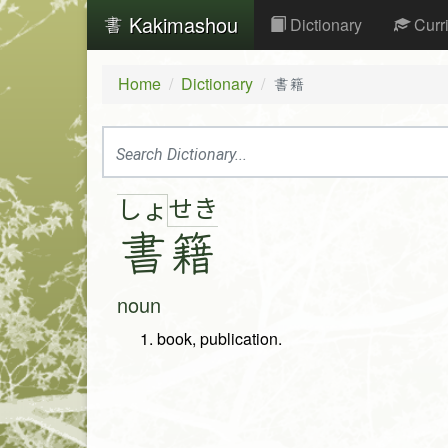
Kakimashou
Dictionary
Curr
Home
Dictionary
書籍
せ
き
しょ
書
籍
noun
book, publication.