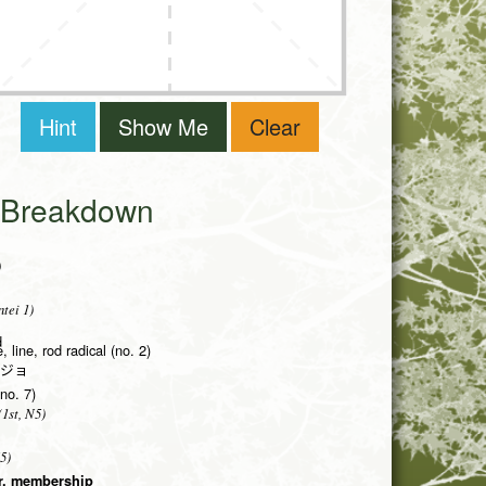
Hint
Show Me
Clear
i Breakdown
)
tei 1)
d
 line, rod radical (no. 2)
ジョ
(no. 7)
1st, N5)
5)
er, membership