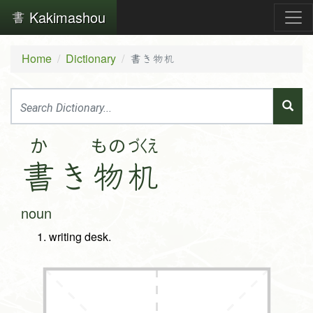
Kakimashou
Home
Dictionary
書き物机
か
もの
づくえ
書
き
物
机
noun
writing desk.