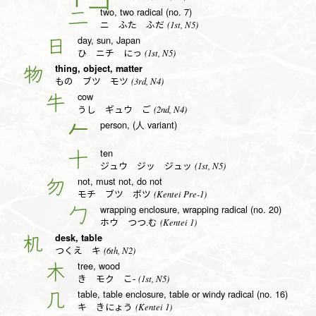
two, two radical (no. 7)
二
(1st, N5)
ニ ふた ふだ
day, sun, Japan
日
(1st, N5)
ひ ニチ にっ
thing, object, matter
物
(3rd, N4)
もの ブツ モツ
cow
牛
(2nd, N4)
うし ギュウ ご
person, (人 variant)
𠂉
ten
十
(1st, N5)
ジュウ ジッ ジュッ
not, must not, do not
勿
(Kentei Pre-1)
モチ ブツ ボツ
wrapping enclosure, wrapping radical (no. 20)
勹
(Kentei 1)
ホウ つつ.む
desk, table
机
(6th, N2)
つくえ キ
tree, wood
木
(1st, N5)
き モク こ-
table, table enclosure, table or windy radical (no. 16)
几
(Kentei 1)
キ きにょう