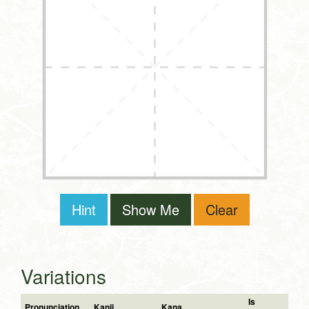
Hint
Show Me
Clear
Variations
Is
Pronunciation
Kanji
Kana