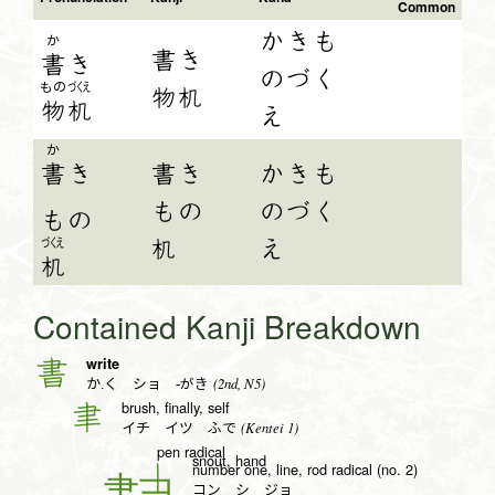
Common
かきも
か
書き
書
き
のづく
もの
づくえ
物机
物
机
え
か
書
き
書き
かきも
もの
のづく
も
の
机
え
づくえ
机
Contained Kanji Breakdown
write
書
(2nd, N5)
か.く ショ -がき
brush, finally, self
聿
(Kentei 1)
イチ イツ ふで
pen radical
snout, hand
number one, line, rod radical (no. 2)
丨
コン シ ジョ