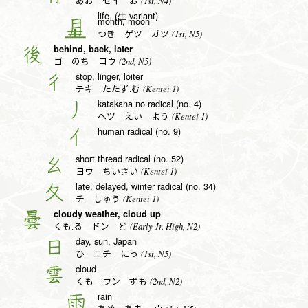
(1st, N4)
あお セイ お
life, (生 variant)
month, moon
月
(1st, N5)
つき ゲツ ガツ
behind, back, later
後
(2nd, N5)
ゴ のち コウ
stop, linger, loiter
彳
(Kentei 1)
テキ たたず.む
katakana no radical (no. 4)
丿
(Kentei 1)
ヘツ えい よう
human radical (no. 9)
亻
short thread radical (no. 52)
幺
(Kentei 1)
ヨウ ちいさい
late, delayed, winter radical (no. 34)
夂
(Kentei 1)
チ しゅう
cloudy weather, cloud up
曇
(Early Jr. High, N2)
くも.る ドン ど
day, sun, Japan
日
(1st, N5)
ひ ニチ にっ
cloud
雲
(2nd, N2)
くも ウン ずも
rain
雨