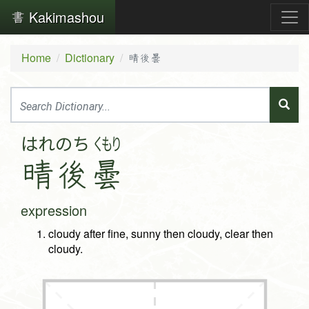
Kakimashou
Home
Dictionary
晴後曇
はれ
のち
くもり
晴
後
曇
expression
cloudy after fine, sunny then cloudy, clear then
cloudy.