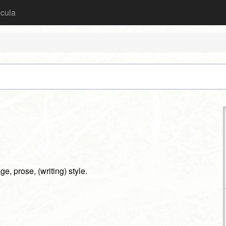
icula
ge, prose, (writing) style.