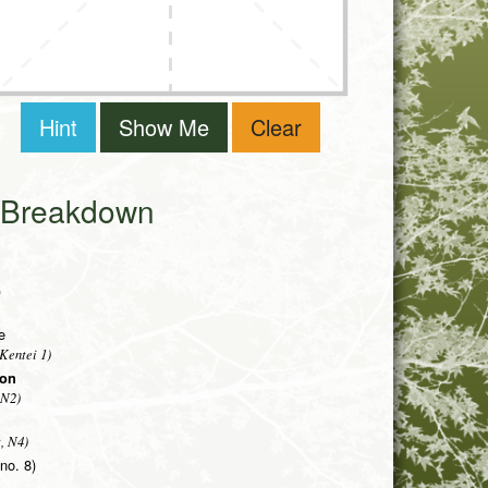
Hint
Show Me
Clear
i Breakdown
)
e
Kentei 1)
ion
 N2)
, N4)
(no. 8)