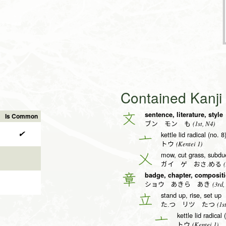
Contained Kanj
sentence, literature, style
文
Is Common
(1st, N4)
ブン モン も
✔
kettle lid radical (no. 8
亠
(Kentei 1)
トウ
mow, cut grass, subdu
乂
(
ガイ ゲ おさ.める
badge, chapter, composit
章
(3rd,
ショウ あきら あき
stand up, rise, set up
立
(1st
た.つ リツ たつ
kettle lid radical 
亠
(Kentei 1)
トウ