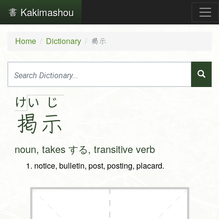
Kakimashou
Home
Dictionary
掲示
け
い
じ
掲
示
noun, takes する, transitive verb
notice, bulletin, post, posting, placard.