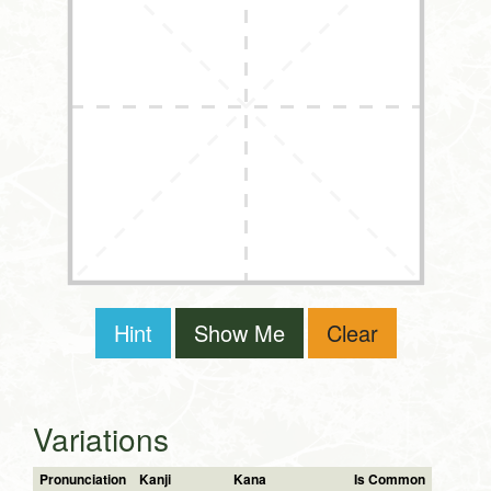
Hint
Show Me
Clear
Variations
Pronunciation
Kanji
Kana
Is Common