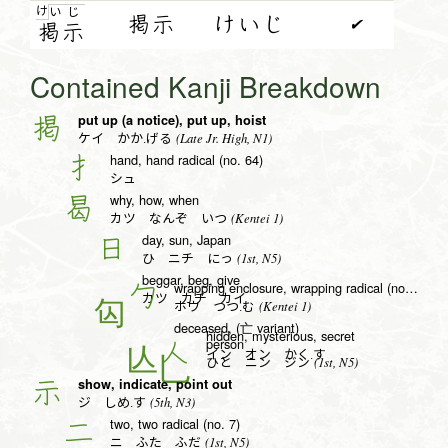
け
い
じ
掲示
けいじ
✔
掲
示
Contained Kanji Breakdown
put up (a notice), put up, hoist
掲
(Late Jr. High, N1)
ケイ かか.げる
hand, hand radical (no. 64)
扌
シュ
why, how, when
曷
(Kentei 1)
カツ なんぞ いつ
day, sun, Japan
日
(1st, N5)
ひ ニチ にっ
beggar, beg, give
wrapping enclosure, wrapping radical (no. 20)
勹
カツ カチ カイ
(Kentei 1)
ホウ つつ.む
deceased, (亡 variant)
hidden, mysterious, secret
person
人
イン オン かく.す
(1st, N5)
ひと ニン ジン
show, indicate, point out
示
(5th, N3)
ジ しめ.す
two, two radical (no. 7)
二
(1st, N5)
ニ ふた ふだ