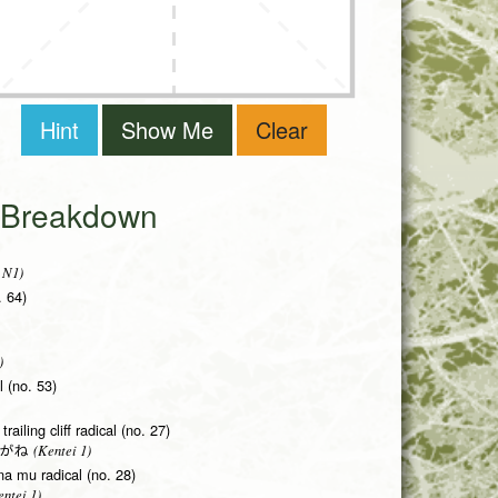
Hint
Show Me
Clear
i Breakdown
 N1)
. 64)
)
l (no. 53)
trailing cliff radical (no. 27)
(Kentei 1)
がね
na mu radical (no. 28)
ntei 1)