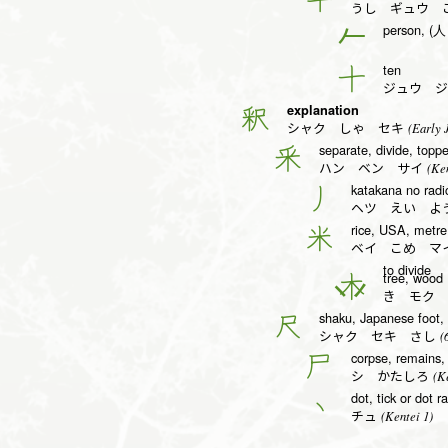
うし ギュウ 
person, (人 
𠂉
ten
十
ジュウ ジ
explanation
釈
(Early J
シャク しゃ セキ
separate, divide, toppe
釆
(Ken
ハン ベン サイ
katakana no radic
丿
ヘツ えい よ
rice, USA, metre
米
ベイ こめ マ
to divide
tree, wood
木
き モク 
shaku, Japanese foot,
尺
(6
シャク セキ さし
corpse, remains, 
尸
(Ke
シ かたしろ
dot, tick or dot r
丶
(Kentei 1)
チュ