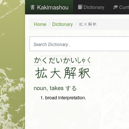
Kakimashou
Dictionary
Curr
Home
Dictionary
拡大解釈
か
い
しゃ
く
く
だ
い
か
拡
大
解
釈
noun, takes する
broad interpretation.