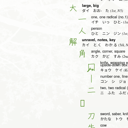
large, big
大
(1st, N5)
ダイ おお- た
one, one radical (no.1)
一
(1s
イチ いっ ひと-
person
人
(1st
ひと ニン ジン
unravel, notes, key
解
(5th, 
カイ と.く わか.る
angle, corner, square
角
(2nd
カク かど すみ
knife, wrapping 
upside-down box 
冂
(Ke
キョウ ケイ
number one, line,
丨
コン シ ジョ
two, two radical 
二
(
ニ ふた ふだ
𭷔
sword, saber, kni
刀
かたな トウ 
cow
牛