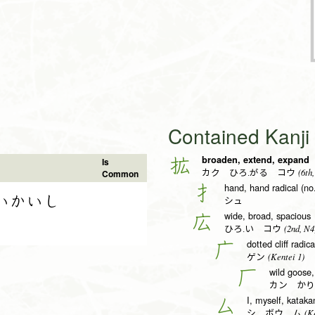
Contained Kanj
broaden, extend, expand
拡
Is
(6th,
Common
カク ひろ.がる コウ
hand, hand radical (no
扌
いかいし
シュ
wide, broad, spacious
広
(2nd, N4
ひろ.い コウ
dotted cliff radica
广
(Kentei 1)
ゲン
wild goose, 
厂
カン かり
I, myself, kataka
厶
(Ke
シ ボウ ム