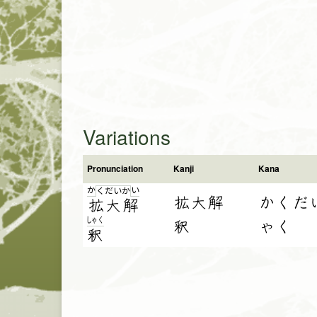
Variations
Pronunciation
Kanji
Kana
か
い
く
だ
い
か
拡大解
かくだ
拡
大
解
しゃ
く
釈
ゃく
釈