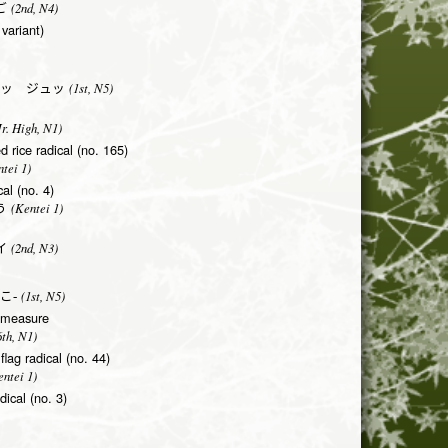
(2nd, N4)
ご
variant)
(1st, N5)
ッ ジュッ
r. High, N1)
d rice radical (no. 165)
tei 1)
al (no. 4)
(Kentei 1)
う
(2nd, N3)
イ
(1st, N5)
こ-
 measure
th, N1)
flag radical (no. 44)
ntei 1)
adical (no. 3)