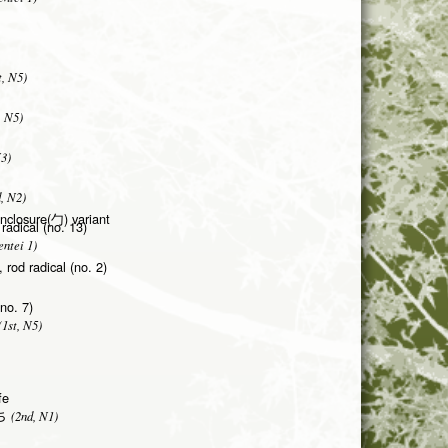
t, N5)
, N5)
N3)
, N2)
enclosure(勹) variant
radical (no. 13)
ntei 1)
 rod radical (no. 2)
(no. 7)
1st, N5)
fe
(2nd, N1)
ち