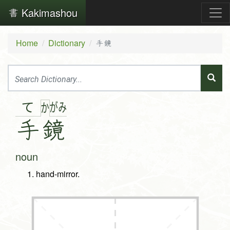
Kakimashou
Home
Dictionary
手鏡
て
が
み
か
手
鏡
noun
hand-mirror.