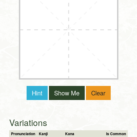
Hint
Show Me
Clear
Variations
Pronunciation
Kanji
Kana
Is Common