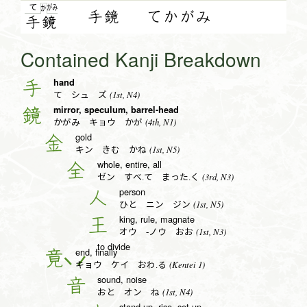
て
が
み
か
手鏡
てかがみ
手
鏡
Contained Kanji Breakdown
hand
手
(1st, N4)
て シュ ズ
mirror, speculum, barrel-head
鏡
(4th, N1)
かがみ キョウ かが
gold
金
(1st, N5)
キン きむ かね
whole, entire, all
全
(3rd, N3)
ゼン すべ.て まった.く
person
人
(1st, N5)
ひと ニン ジン
king, rule, magnate
王
(1st, N3)
オウ -ノウ おお
to divide
end, finally
竟
(Kentei 1)
キョウ ケイ おわ.る
sound, noise
音
(1st, N4)
おと オン ね
stand up, rise, set up