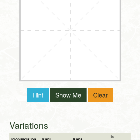
Hint
Show Me
Clear
Variations
Is
Pronunciation
Kanji
Kana