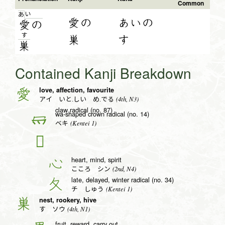
Common
い
あ
愛の
あいの
愛
の
す
巣
す
巣
Contained Kanji Breakdown
love, affection, favourite
愛
(4th, N3)
アイ いと.しい め.でる
claw radical (no. 87)
wa-shaped crown radical (no. 14)
冖
(Kentei 1)
ベキ
𢖻
heart, mind, spirit
心
(2nd, N4)
こころ シン
late, delayed, winter radical (no. 34)
夂
(Kentei 1)
チ しゅう
nest, rookery, hive
巣
(4th, N1)
す ソウ
fruit, reward, carry out