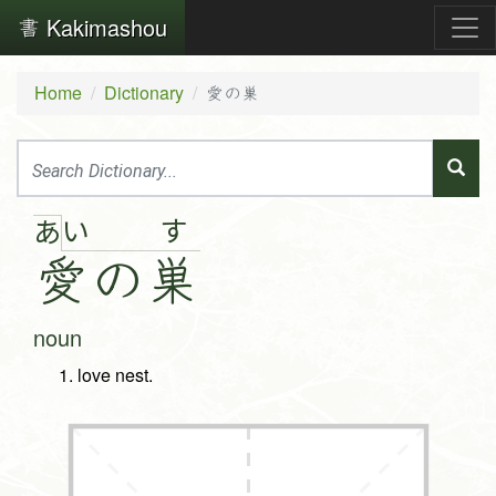
Kakimashou
Home
Dictionary
愛の巣
い
す
あ
愛
の
巣
noun
love nest.