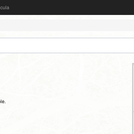
icula
le.