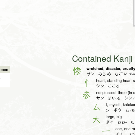
Contained Kanj
wretched, disaster, cruelt
惨
mmon
(Ear
サン みじ.め むご.い
✔
heart, standing heart r
忄
シン こころ
nonplussed, three (in 
参
(
サン まい.る シン
I, myself, kataka
厶
(Ke
シ ボウ ム
large, big
大
ダイ おお- た
one, one ra
一
イチ いっ