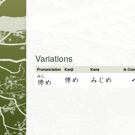
Variations
Pronunciation
Kanji
Kana
Is Co
じ
み
惨め
みじめ
惨
め