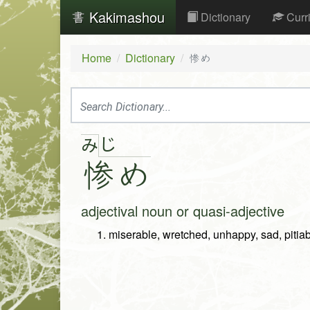
Kakimashou
Dictionary
Curr
Home
Dictionary
惨め
じ
み
惨
め
adjectival noun or quasi-adjective
miserable, wretched, unhappy, sad, pitiab