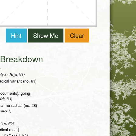
Hint
Show Me
Clear
i Breakdown
y
ly Jr. High, N1)
adical variant (no. 61)
documents), going
4th, N3)
na mu radical (no. 28)
ntei 1)
(1st, N5)
dical (no.1)
(1st, N5)
 ひと-