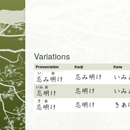
Variations
Pronunciation
Kanji
Kana
い
あ
忌み明け
いみ
忌
み
明
け
い
み
あ
忌明け
いみ
忌
明
け
き
あ
忌明け
きあ
忌
明
け