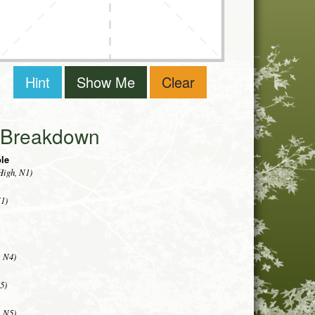
Hint
Show Me
Clear
i Breakdown
ble
High, N1)
N1)
, N4)
5)
, N5)