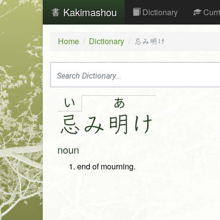
Kakimashou
Dictionary
Curr
Home
Dictionary
忌み明け
い
あ
忌
み
明
け
noun
end of mourning.