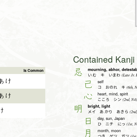
Contained Kanj
mourning, abhor, detesta
忌
Is Common
(Late Jr. 
い.む キ いまわ
あけ
self
己
(6th, 
コ おのれ キ
heart, mind, spirit
心
あけ
(2nd, N4)
こころ シン
bright, light
明
け
(2nd
メイ あ.かり あきら
day, sun, Japan
日
(1st, N
ひ ニチ にっ
month, moon
月
(1st
つき ゲツ ガツ