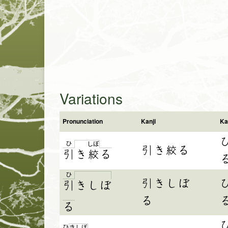
Variations
Pronunciation
Kanji
Ka
ひ
し
ぼ
引き絞る
引
き
絞
る
ひ
引きしぼ
引
き
し
ぼ
る
る
ひ
き
し
ぼ