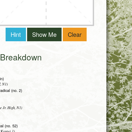
Hint
Show Me
Clear
i Breakdown
in)
, N1)
adical (no. 2)
e Jr. High, N1)
cal (no. 52)
Kentei 1)