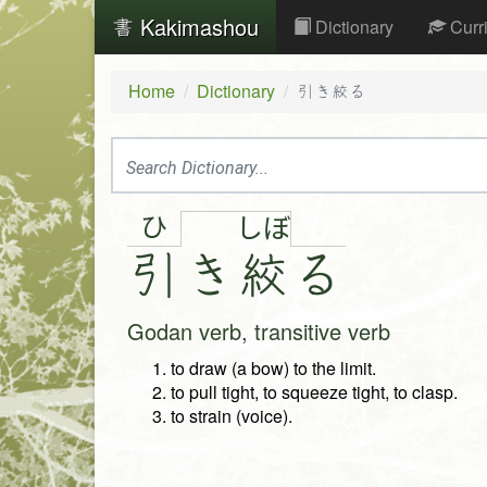
Kakimashou
Dictionary
Curr
Home
Dictionary
引き絞る
ひ
し
ぼ
引
き
絞
る
Godan verb, transitive verb
to draw (a bow) to the limit.
to pull tight, to squeeze tight, to clasp.
to strain (voice).