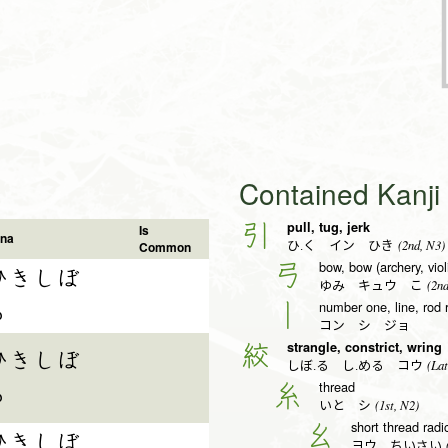
Contained Kanj
pull, tug, jerk
引
Is
na
(2nd, N3)
Common
ひ.く イン ひき
bow, bow (archery, viol
弓
ひきしぼ
(2nd
ゆみ キュウ こ
number one, line, rod r
る
丨
コン シ ジョ
strangle, constrict, wring
絞
ひきしぼ
(Lat
しぼ.る し.める コウ
thread
糸
る
(1st, N2)
いと シ
short thread radi
幺
ひきしぼ
(
ヨウ ちいさい