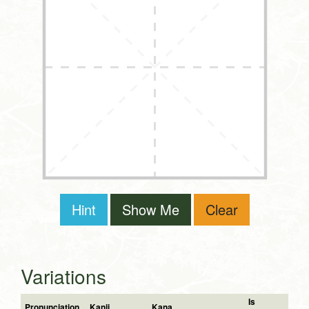
Hint
Show Me
Clear
Variations
Is
Pronunciation
Kanji
Kana