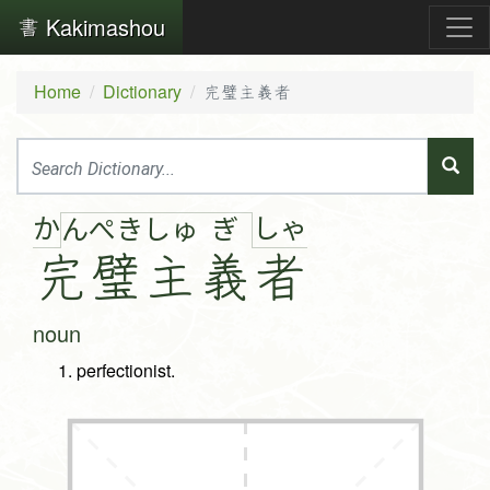
Kakimashou
Home
Dictionary
完璧主義者
か
しゃ
ん
ぺ
き
しゅ
ぎ
完
璧
主
義
者
noun
perfectionist.