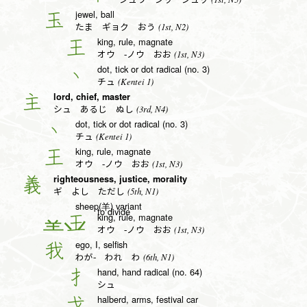
jewel, ball
玉
(1st, N2)
たま ギョク おう
king, rule, magnate
王
(1st, N3)
オウ -ノウ おお
dot, tick or dot radical (no. 3)
丶
(Kentei 1)
チュ
lord, chief, master
主
(3rd, N4)
シュ あるじ ぬし
dot, tick or dot radical (no. 3)
丶
(Kentei 1)
チュ
king, rule, magnate
王
(1st, N3)
オウ -ノウ おお
righteousness, justice, morality
義
(5th, N1)
ギ よし ただし
sheep(羊) variant
to divide
king, rule, magnate
王
(1st, N3)
オウ -ノウ おお
ego, I, selfish
我
(6th, N1)
わが- われ わ
hand, hand radical (no. 64)
扌
シュ
halberd, arms, festival car
戈