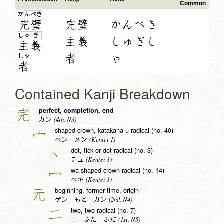
Common
か
ん
ぺ
き
完
璧
完璧
かんぺき
しゅ
ぎ
主義
しゅぎし
主
義
者
ゃ
しゃ
者
Contained Kanji Breakdown
perfect, completion, end
完
(4th, N3)
カン
shaped crown, katakana u radical (no. 40)
宀
(Kentei 1)
ベン メン
dot, tick or dot radical (no. 3)
丶
(Kentei 1)
チュ
wa-shaped crown radical (no. 14)
冖
(Kentei 1)
ベキ
beginning, former time, origin
元
(2nd, N4)
ゲン もと ガン
two, two radical (no. 7)
二
(1st, N5)
ニ ふた ふだ