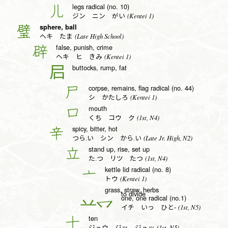
legs radical (no. 10)
儿
(Kentei 1)
ジン ニン がい
sphere, ball
璧
(Late High School)
ヘキ たま
false, punish, crime
辟
(Kentei 1)
ヘキ ヒ きみ
buttocks, rump, fat
𡰪
corpse, remains, flag radical (no. 44)
尸
(Kentei 1)
シ かたしろ
mouth
口
(1st, N4)
くち コウ ク
spicy, bitter, hot
辛
(Late Jr. High, N2)
つら.い シン から.い
stand up, rise, set up
立
(1st, N4)
た.つ リツ たつ
kettle lid radical (no. 8)
亠
(Kentei 1)
トウ
grass, straw, herbs
to divide
one, one radical (no.1)
一
(1st, N5)
イチ いっ ひと-
ten
十
(1st, N5)
ジュウ ジッ ジュッ