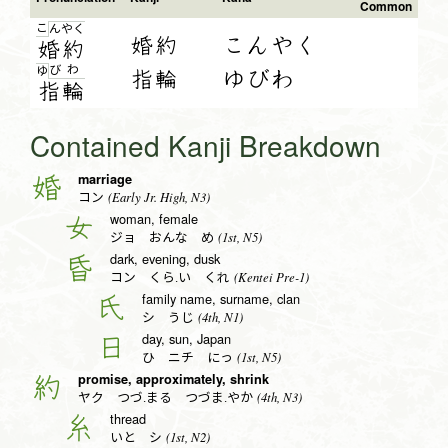
Common
こ
ん
や
く
婚約
こんやく
婚
約
び
わ
ゆ
指輪
ゆびわ
指
輪
Contained Kanji Breakdown
marriage
婚
(Early Jr. High, N3)
コン
woman, female
女
(1st, N5)
ジョ おんな め
dark, evening, dusk
昏
(Kentei Pre-1)
コン くら.い くれ
family name, surname, clan
氏
(4th, N1)
シ うじ
day, sun, Japan
日
(1st, N5)
ひ ニチ にっ
promise, approximately, shrink
約
(4th, N3)
ヤク つづ.まる つづま.やか
thread
糸
(1st, N2)
いと シ