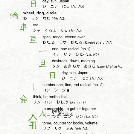
day, sun, Japan
日
(1st, N5)
ひ ニチ にっ
wheel, ring, circle
輪
(4th, N2)
わ リン なわ
car
車
(1st, N5)
シャ くるま くら
span, range, extend over
亘
(Kentei Pre-1, N1)
わた.る コウ わたる
one, one radical (no.1)
一
(1st, N5)
イチ いっ ひと-
daybreak, dawn, morning
旦
(Late High School, N1)
タン あき.らか あきら
day, sun, Japan
日
(1st, N5)
ひ ニチ にっ
number one, line, rod radical (no. 2)
丨
コン シ ジョ
think, be methodical
侖
(Kentei 1)
リン ロン おも.う
to assemble. to gather together
person
人
シュウ あつまる
(1st, N5)
ひと ニン ジン
tome, counter for books, volume
冊
(6th, N2)
サツ サク ふみ