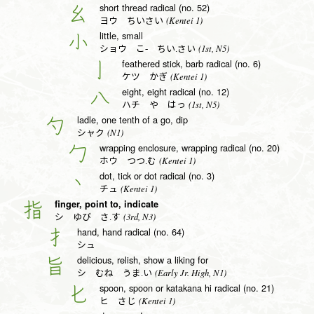
short thread radical (no. 52)
幺
(Kentei 1)
ヨウ ちいさい
little, small
小
(1st, N5)
ショウ こ- ちい.さい
feathered stick, barb radical (no. 6)
亅
(Kentei 1)
ケツ かぎ
eight, eight radical (no. 12)
八
(1st, N5)
ハチ や はっ
ladle, one tenth of a go, dip
勺
(N1)
シャク
wrapping enclosure, wrapping radical (no. 20)
勹
(Kentei 1)
ホウ つつ.む
dot, tick or dot radical (no. 3)
丶
(Kentei 1)
チュ
finger, point to, indicate
指
(3rd, N3)
シ ゆび さ.す
hand, hand radical (no. 64)
扌
シュ
delicious, relish, show a liking for
旨
(Early Jr. High, N1)
シ むね うま.い
spoon, spoon or katakana hi radical (no. 21)
匕
(Kentei 1)
ヒ さじ