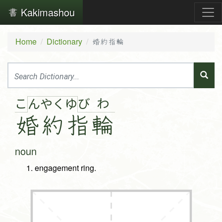
Kakimashou
Home
Dictionary
婚約指輪
こ
び
わ
ん
や
く
ゆ
婚
約
指
輪
noun
engagement ring.