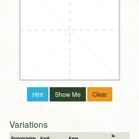
Hint
Show Me
Clear
Variations
Is
Pronunciation
Kanji
Kana