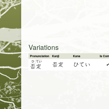
Variations
Pronunciation
Kanji
Kana
Is Co
ひ
て
い
否定
ひてい
否
定