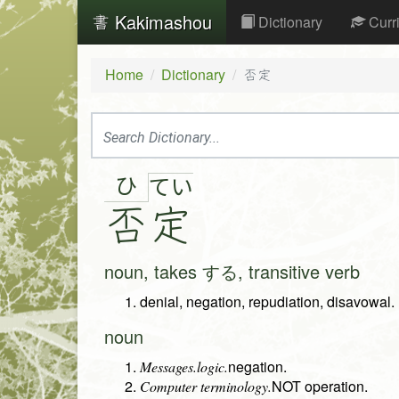
Kakimashou
Dictionary
Curr
Home
Dictionary
否定
ひ
て
い
否
定
noun, takes する, transitive verb
denial, negation, repudiation, disavowal.
noun
negation.
Messages.logic.
NOT operation.
Computer terminology.