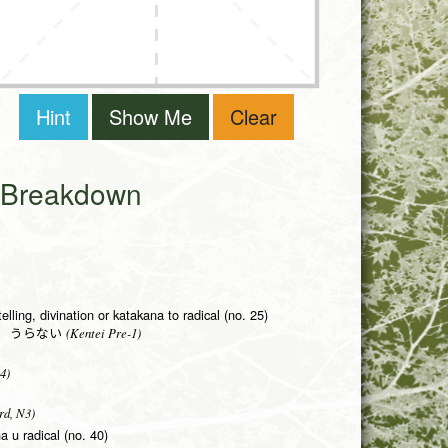
Hint
Show Me
Clear
i Breakdown
telling, divination or katakana to radical (no. 25)
(Kentei Pre-1)
う うらない
4)
rd, N3)
 u radical (no. 40)