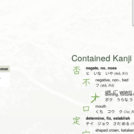
Contained Kanj
negate, no, noes
否
mmon
(6th, N3)
ヒ いな いや
✔
negative, non-, bad
不
(4th, N4)
フ
cliff, (厂 variant)
divining, fortune-
卜
ボク うらな.
mouth
口
(1st, N
くち コウ ク
determine, fix, establish
定
(3
テイ ジョウ さだ.める
shaped crown, katakana
宀