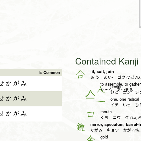
Contained Kanj
fit, suit, join
合
Is Common
(2nd, N3
あ.う あい- ゴウ
せかがみ
to assemble. to gather
person
人
シュウ あつまる
ひと ニン ジ
せかがみ
one, one radical 
一
イチ いっ ひと
mouth
口
せかがみ
(1st, N
くち コウ ク
mirror, speculum, barrel-
鏡
(4th,
かがみ キョウ かが
gold
金