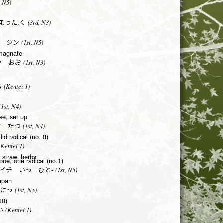
, N5)
(3rd, N3)
まった.く
(1st, N5)
 ジン
 magnate
(1st, N3)
ウ おお
(Kentei 1)
る
1st, N4)
ise, set up
(1st, N4)
ツ たつ
 lid radical (no. 8)
Kentei 1)
, straw, herbs
one, one radical (no.1)
(1st, N5)
イチ いっ ひと-
Japan
(1st, N5)
にっ
10)
(Kentei 1)
い