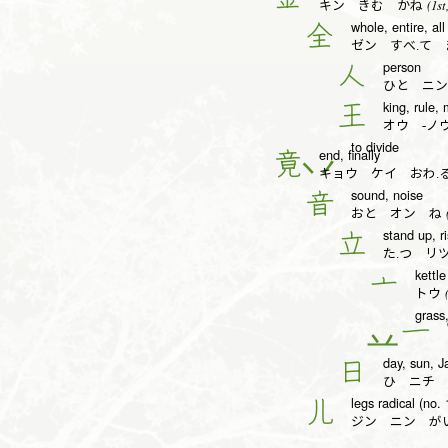
(1st
キン きむ かね
whole, entire, all
全
ゼン すべ.て 
person
人
ひと ニン
king, rule,
王
オウ -ノ
to divide
end, finally
竟
キョウ ケイ おわ.
sound, noise
音
(
おと オン ね
stand up, r
立
た.つ リ
kettle
亠
(
トウ
grass
一
day, sun, 
日
ひ ニチ 
legs radical (no. 
儿
ジン ニン が