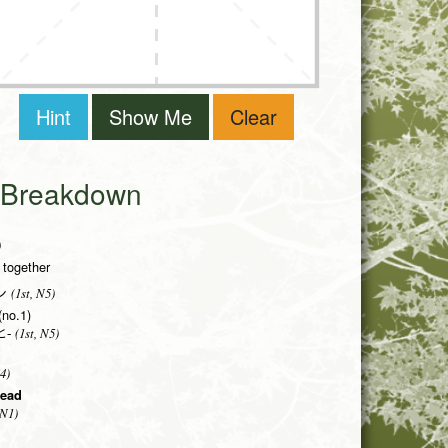
Hint
Show Me
Clear
i Breakdown
)
 together
(1st, N5)
ン
(no.1)
(1st, N5)
-
4)
head
 N1)