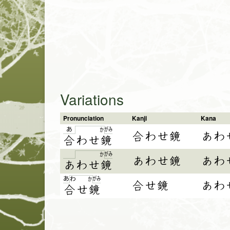
Variations
Pronunciation
Kanji
Kana
あ
が
み
か
合わせ鏡
あわ
合
わ
せ
鏡
が
み
か
あわせ鏡
あわ
あ
わ
せ
鏡
あ
が
み
わ
か
合せ鏡
あわ
合
せ
鏡