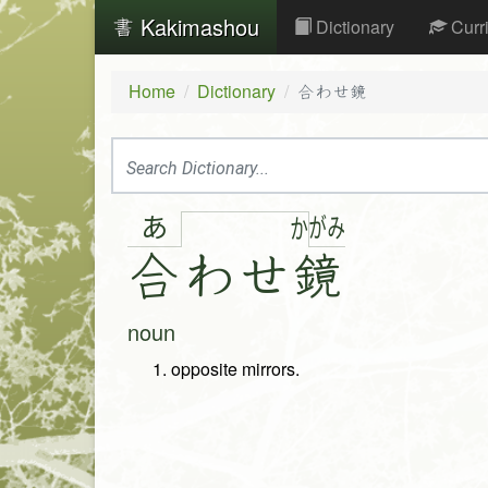
Kakimashou
Dictionary
Curr
Home
Dictionary
合わせ鏡
あ
が
み
か
合
わ
せ
鏡
noun
opposite mirrors.