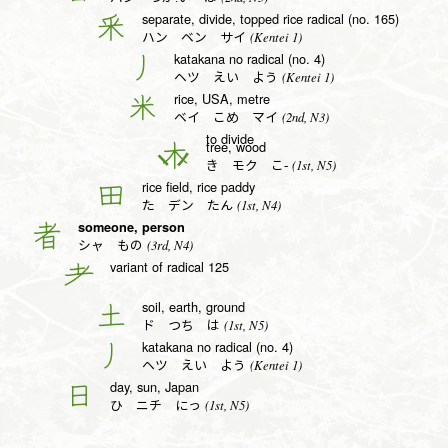
separate, divide, topped rice radical (no. 165)
釆
(Kentei 1)
ハン ベン サイ
katakana no radical (no. 4)
丿
(Kentei 1)
ヘツ えい よう
rice, USA, metre
米
(2nd, N3)
ベイ こめ マイ
to divide
tree, wood
木
(1st, N5)
き モク こ-
rice field, rice paddy
田
(1st, N4)
た デン たん
someone, person
者
(3rd, N4)
シャ もの
variant of radical 125
耂
soil, earth, ground
土
(1st, N5)
ド つち は
katakana no radical (no. 4)
丿
(Kentei 1)
ヘツ えい よう
day, sun, Japan
日
(1st, N5)
ひ ニチ にっ