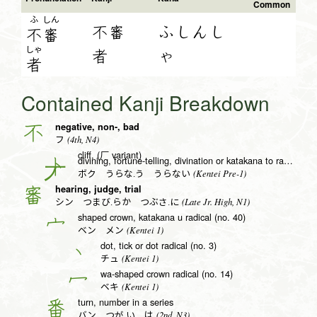
Common
ふ
しん
不審
ふしんし
不
審
しゃ
者
ゃ
者
Contained Kanji Breakdown
negative, non-, bad
不
(4th, N4)
フ
cliff, (厂 variant)
divining, fortune-telling, divination or katakana to radical (no. 25)
卜
(Kentei Pre-1)
ボク うらな.う うらない
hearing, judge, trial
審
(Late Jr. High, N1)
シン つまび.らか つぶさ.に
shaped crown, katakana u radical (no. 40)
宀
(Kentei 1)
ベン メン
dot, tick or dot radical (no. 3)
丶
(Kentei 1)
チュ
wa-shaped crown radical (no. 14)
冖
(Kentei 1)
ベキ
turn, number in a series
番
(2nd, N3)
バン つが.い は