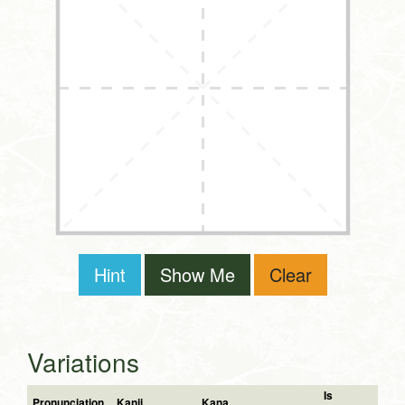
Hint
Show Me
Clear
Variations
Is
Pronunciation
Kanji
Kana