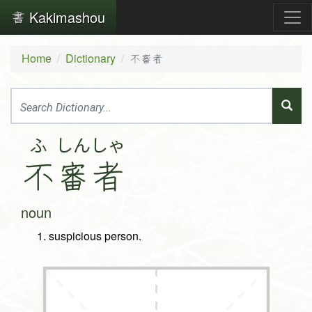
Kakimashou
Home
Dictionary
不審者
ふ
しん
しゃ
不
審
者
noun
suspicious person.