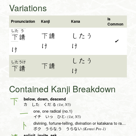
Variations
Is
Pronunciation
Kanji
Kana
Common
し
た
う
下請
したう
下
請
✔
け
け
け
したう
し
た
う
け
下請
下
請
け
Contained Kanji Breakdown
below, down, descend
下
(1st, N5)
カ した くだ.る
one, one radical (no.1)
一
(1st, N5)
イチ いっ ひと-
divining, fortune-telling, divination or katakana to radical (no. 25)
卜
(Kentei Pre-1)
ボク うらな.う うらない
solicit, invite, ask