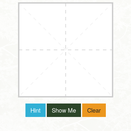
Hint
Show Me
Clear