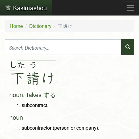
Kakimashou
Home
Dictionary
下請け
し
た
う
下
請
け
noun, takes する
subcontract.
noun
subcontractor (person or company).