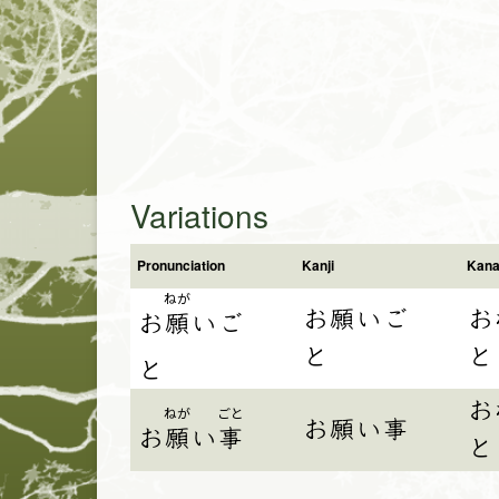
Variations
Pronunciation
Kanji
Kan
ねが
お願いご
お
お
願
い
ご
と
と
と
お
ねが
ごと
お願い事
お
願
い
事
と