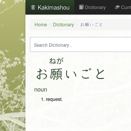
Kakimashou
Dictionary
Curr
Home
Dictionary
お願いごと
ねが
お
願
い
ご
と
noun
request.