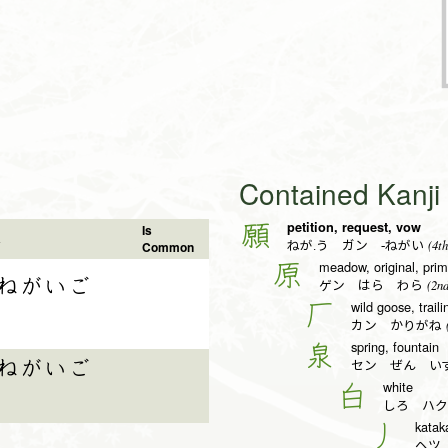
Contained Kanj
petition, request, vow
願
Is
a
(4th
Common
ねが.う ガン -ねがい
meadow, original, prim
原
ねがいご
(2nd
ゲン はら わら
wild goose, trailin
厂
(
カン かりがね
spring, fountain
泉
ねがいご
セン ぜん い
white
白
しろ ハク
katak
丿
ヘツ