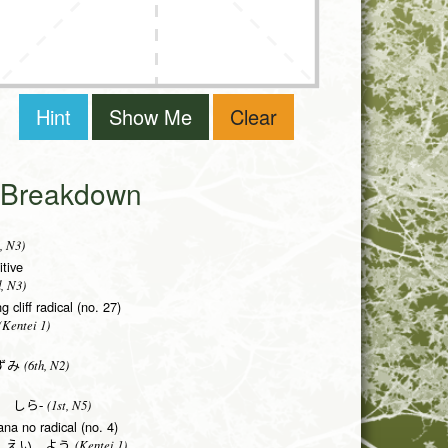
Hint
Show Me
Clear
i Breakdown
, N3)
itive
, N3)
g cliff radical (no. 27)
Kentei 1)
(6th, N2)
ずみ
(1st, N5)
 しら-
ana no radical (no. 4)
(Kentei 1)
 えい よう