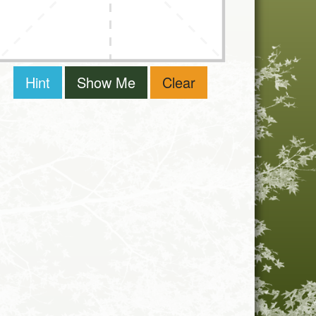
Hint
Show Me
Clear