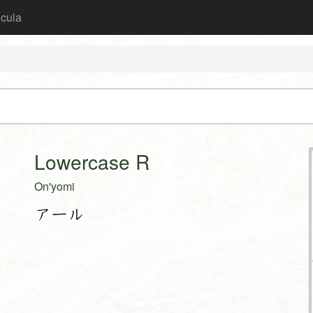
icula
Lowercase R
On'yomi
アール