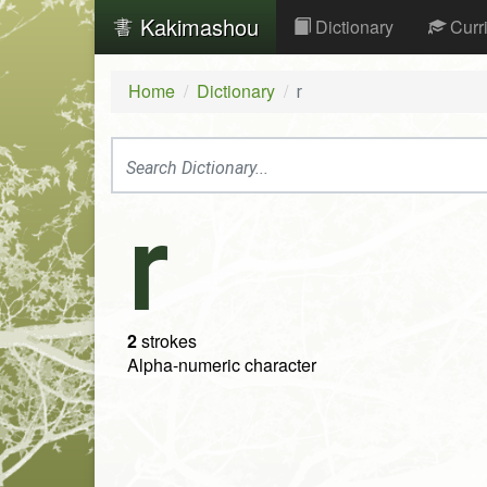
Kakimashou
Dictionary
Curr
Home
Dictionary
r
r
2
strokes
Alpha-numeric character