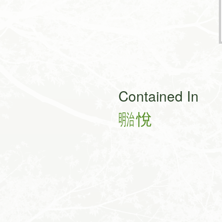
Contained In
㍾
悅