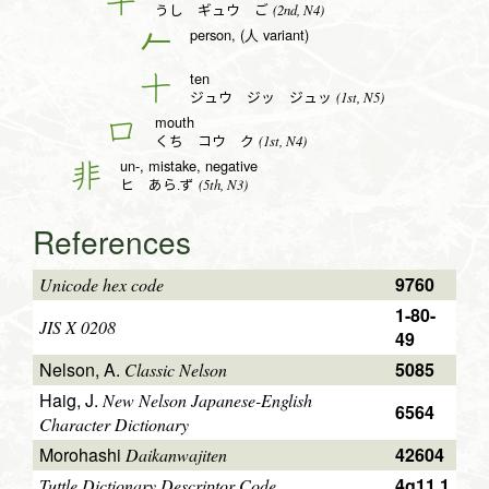
(2nd, N4)
うし ギュウ ご
person, (人 variant)
𠂉
ten
十
(1st, N5)
ジュウ ジッ ジュッ
mouth
口
(1st, N4)
くち コウ ク
un-, mistake, negative
非
(5th, N3)
ヒ あら.ず
References
9760
Unicode hex code
1-80-
JIS X 0208
49
Nelson, A.
5085
Classic Nelson
Haig, J.
New Nelson Japanese-English
6564
Character Dictionary
Morohashi
42604
Daikanwajiten
4g11.1
Tuttle Dictionary Descriptor Code