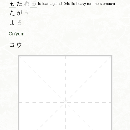
も
る
た
れ
to lean against ②to lie heavy (on the stomach)
たが
う
よ
る
On'yomi
コウ