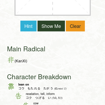
Hint
Show Me
Clear
Main Radical
非
(KanXi)
Character Breakdown
lean on
靠
(Kentei 1)
コウ もた.れる たが.う
revelation, tell, inform
告
(5th, N3)
コク つ.げる い
cow
牛