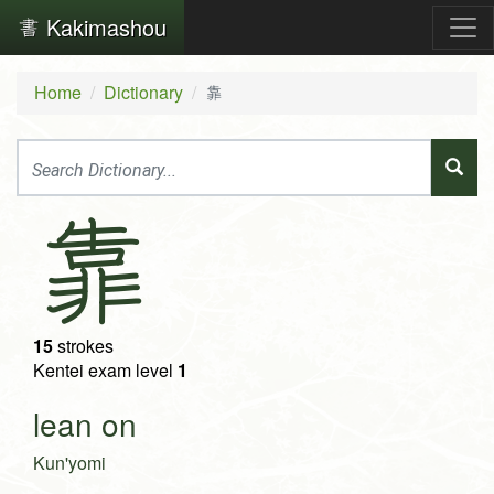
Kakimashou
Home
Dictionary
靠
靠
15
strokes
Kentei exam level
1
lean on
Kun'yomi