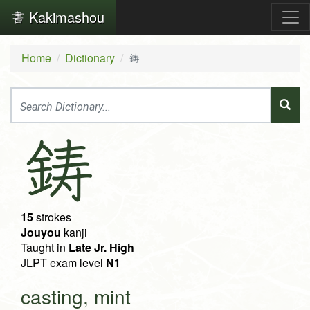
Kakimashou
Home
Dictionary
鋳
鋳
15
strokes
Jouyou
kanji
Taught in
Late Jr. High
JLPT exam level
N1
casting, mint