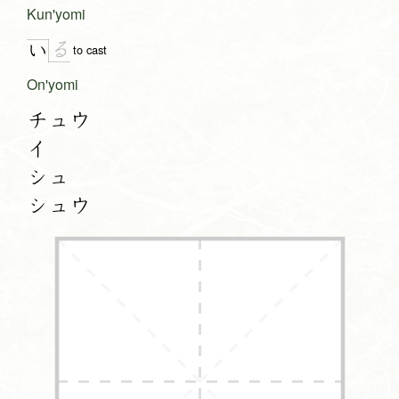
Kun'yomi
る
い
to cast
On'yomi
チュウ
イ
シュ
シュウ