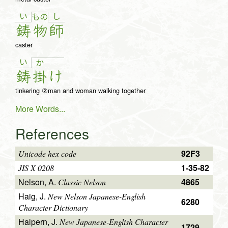
い
し
も
の
鋳
物
師
caster
い
か
鋳
掛
け
tinkering ②man and woman walking together
More Words...
References
92F3
Unicode hex code
1-35-82
JIS X 0208
Nelson, A.
4865
Classic Nelson
Haig, J.
New Nelson Japanese-English
6280
Character Dictionary
Halpern, J.
New Japanese-English Character
1729