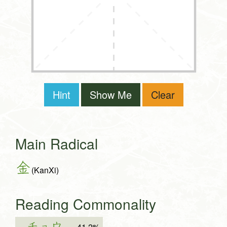
Hint
Show Me
Clear
Main Radical
金
(KanXi)
Reading Commonality
41.2%