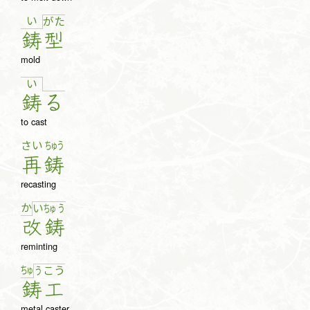
い
が
た
鋳
型
mold
い
鋳
る
to cast
さい
ちゅう
再
鋳
recasting
か
い
ちゅ
う
改
鋳
reminting
ちゅ
う
こ
う
鋳
工
metal caster