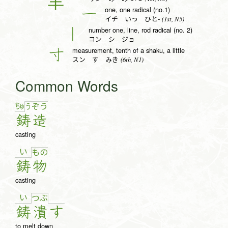
one, one radical (no.1)
一
(1st, N5)
イチ いっ ひと-
number one, line, rod radical (no. 2)
丨
コン シ ジョ
measurement, tenth of a shaku, a little
寸
(6th, N1)
スン す みき
Common Words
ちゅ
う
ぞ
う
鋳
造
casting
い
も
の
鋳
物
casting
い
つ
ぶ
鋳
潰
す
to melt down