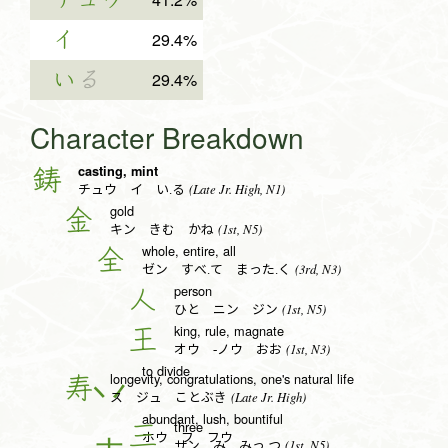
チュウ
イ
29.4%
い
る
29.4%
Character Breakdown
casting, mint
鋳
(Late Jr. High, N1)
チュウ イ い.る
gold
金
(1st, N5)
キン きむ かね
whole, entire, all
全
(3rd, N3)
ゼン すべ.て まった.く
person
人
(1st, N5)
ひと ニン ジン
king, rule, magnate
王
(1st, N3)
オウ -ノウ おお
to divide
longevity, congratulations, one's natural life
寿
(Late Jr. High)
ス ジュ ことぶき
abundant, lush, bountiful
three
三
ホウ フ フウ
(1st, N5)
サン み みっ.つ