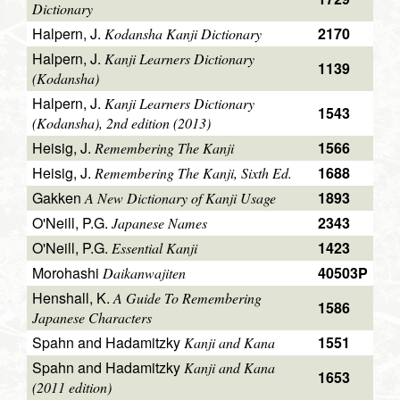
Dictionary
Halpern, J.
2170
Kodansha Kanji Dictionary
Halpern, J.
Kanji Learners Dictionary
1139
(Kodansha)
Halpern, J.
Kanji Learners Dictionary
1543
(Kodansha), 2nd edition (2013)
Heisig, J.
1566
Remembering The Kanji
Heisig, J.
1688
Remembering The Kanji, Sixth Ed.
Gakken
1893
A New Dictionary of Kanji Usage
O'Neill, P.G.
2343
Japanese Names
O'Neill, P.G.
1423
Essential Kanji
Morohashi
40503P
Daikanwajiten
Henshall, K.
A Guide To Remembering
1586
Japanese Characters
Spahn and Hadamitzky
1551
Kanji and Kana
Spahn and Hadamitzky
Kanji and Kana
1653
(2011 edition)