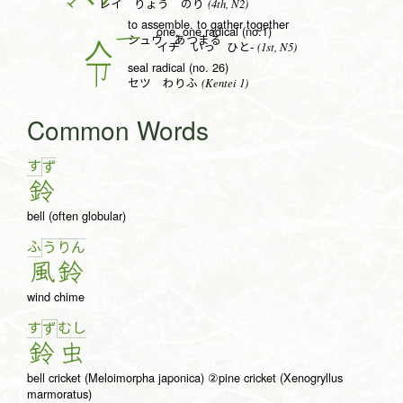
(4th, N2)
レイ りょう のり
to assemble. to gather together
one, one radical (no.1)
一
シュウ あつまる
(1st, N5)
イチ いっ ひと-
seal radical (no. 26)
卩
(Kentei 1)
セツ わりふ
Common Words
す
ず
鈴
bell (often globular)
ふ
う
り
ん
風
鈴
wind chime
す
む
し
ず
鈴
虫
bell cricket (Meloimorpha japonica) ②pine cricket (Xenogryllus
marmoratus)