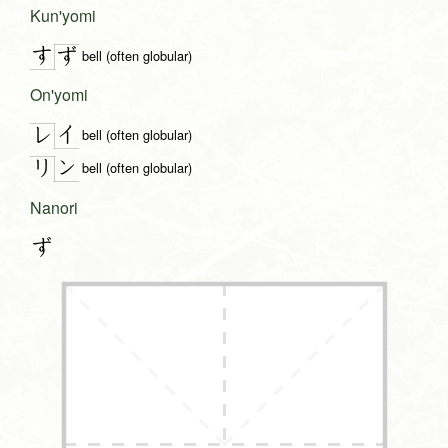
Kun'yomi
す
ず
bell (often globular)
On'yomi
イ
レ
bell (often globular)
ン
リ
bell (often globular)
Nanori
ず