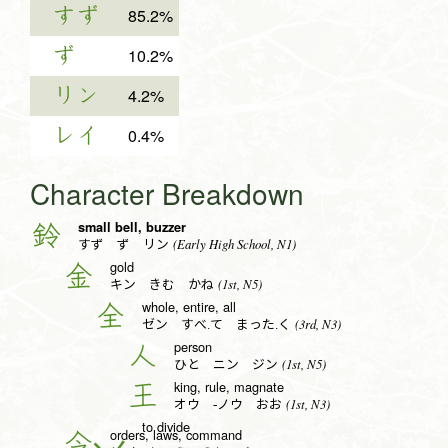
すず
85.2%
ず
10.2%
リン
4.2%
レイ
0.4%
Character Breakdown
small bell, buzzer
鈴
(Early High School, N1)
すず ず リン
gold
金
(1st, N5)
キン きむ かね
whole, entire, all
全
(3rd, N3)
ゼン すべ.て まった.く
person
人
(1st, N5)
ひと ニン ジン
king, rule, magnate
王
(1st, N3)
オウ -ノウ おお
to divide
orders, laws, command
令