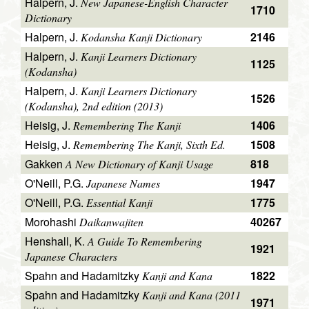
Halpern, J.
New Japanese-English Character
1710
Dictionary
Halpern, J.
2146
Kodansha Kanji Dictionary
Halpern, J.
Kanji Learners Dictionary
1125
(Kodansha)
Halpern, J.
Kanji Learners Dictionary
1526
(Kodansha), 2nd edition (2013)
Heisig, J.
1406
Remembering The Kanji
Heisig, J.
1508
Remembering The Kanji, Sixth Ed.
Gakken
818
A New Dictionary of Kanji Usage
O'Neill, P.G.
1947
Japanese Names
O'Neill, P.G.
1775
Essential Kanji
Morohashi
40267
Daikanwajiten
Henshall, K.
A Guide To Remembering
1921
Japanese Characters
Spahn and Hadamitzky
1822
Kanji and Kana
Spahn and Hadamitzky
Kanji and Kana (2011
1971