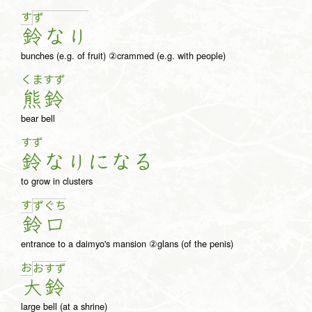
す
ず
鈴
な
り
bunches (e.g. of fruit) ②crammed (e.g. with people)
くま
すず
熊
鈴
bear bell
すず
鈴
な
り
に
な
る
to grow in clusters
す
ず
ぐ
ち
鈴
口
entrance to a daimyo's mansion ②glans (of the penis)
お
お
す
ず
大
鈴
large bell (at a shrine)