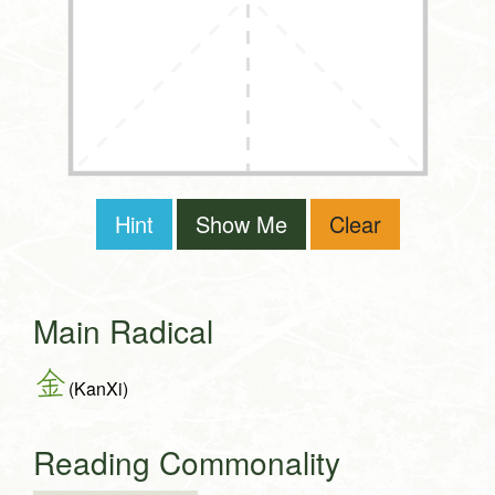
Hint
Show Me
Clear
Main Radical
金
(KanXi)
Reading Commonality