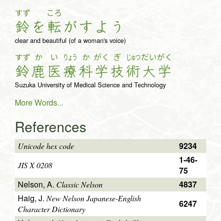
すず
ころ
鈴
を
転
が
す
よ
う
clear and beautiful (of a woman's voice)
すず
か
い
りょう
か
がく
ぎ
じゅつ
だい
がく
鈴
鹿
医
療
科
学
技
術
大
学
Suzuka University of Medical Science and Technology
More Words...
References
9234
Unicode hex code
1-46-
JIS X 0208
75
Nelson, A.
4837
Classic Nelson
Haig, J.
New Nelson Japanese-English
6247
Character Dictionary