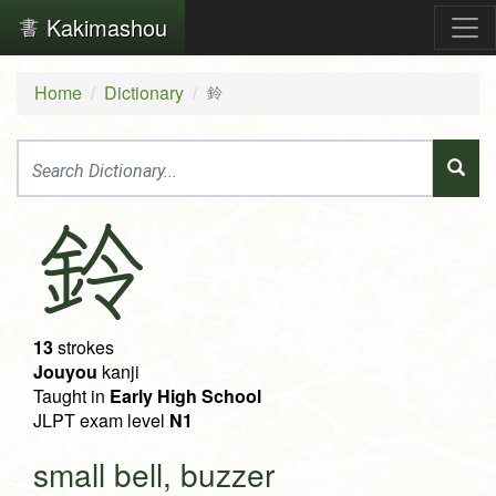
Kakimashou
Home
Dictionary
鈴
鈴
13
strokes
Jouyou
kanji
Taught in
Early High School
JLPT exam level
N1
small bell, buzzer