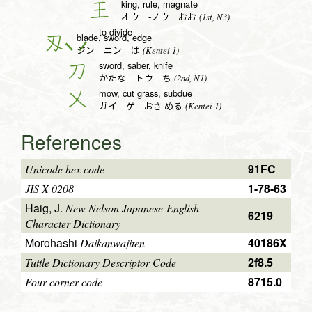
king, rule, magnate
王
(1st, N3)
オウ -ノウ おお
to divide
blade, sword, edge
刄
(Kentei 1)
ジン ニン は
sword, saber, knife
刀
(2nd, N1)
かたな トウ ち
mow, cut grass, subdue
乂
(Kentei 1)
ガイ ゲ おさ.める
References
91FC
Unicode hex code
1-78-63
JIS X 0208
Haig, J.
New Nelson Japanese-English
6219
Character Dictionary
Morohashi
40186X
Daikanwajiten
2f8.5
Tuttle Dictionary Descriptor Code
8715.0
Four corner code