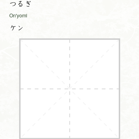
つるぎ
On'yomi
ケン