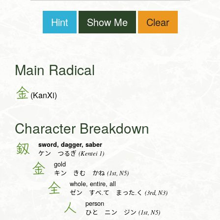
Hint
Show Me
Clear
Main Radical
金
(KanXi)
Character Breakdown
sword, dagger, saber
釼
(Kentei 1)
ケン つるぎ
gold
金
(1st, N5)
キン きむ かね
whole, entire, all
全
(3rd, N3)
ゼン すべ.て まった.く
person
人
(1st, N5)
ひと ニン ジン