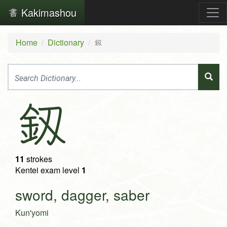
Kakimashou
Home
Dictionary
釼
釼
11
strokes
Kentei exam level
1
sword, dagger, saber
Kun'yomi