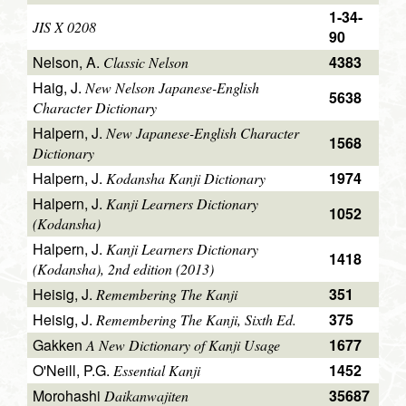
1-34-
JIS X 0208
90
Nelson, A.
4383
Classic Nelson
Haig, J.
New Nelson Japanese-English
5638
Character Dictionary
Halpern, J.
New Japanese-English Character
1568
Dictionary
Halpern, J.
1974
Kodansha Kanji Dictionary
Halpern, J.
Kanji Learners Dictionary
1052
(Kodansha)
Halpern, J.
Kanji Learners Dictionary
1418
(Kodansha), 2nd edition (2013)
Heisig, J.
351
Remembering The Kanji
Heisig, J.
375
Remembering The Kanji, Sixth Ed.
Gakken
1677
A New Dictionary of Kanji Usage
O'Neill, P.G.
1452
Essential Kanji
Morohashi
35687
Daikanwajiten