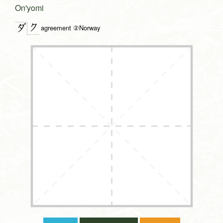
On'yomi
ク
ダ
agreement ②Norway