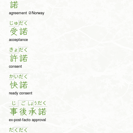
諾
agreement ②Norway
じゅ
だ
く
受
諾
acceptance
きょ
だ
く
許
諾
consent
か
い
だ
く
快
諾
ready consent
じ
う
だ
く
ご
しょ
事
後
承
諾
ex-post-facto approval
だ
く
だ
く