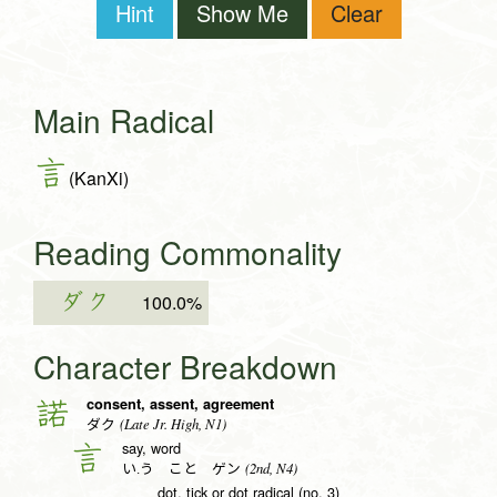
Hint
Show Me
Clear
Main Radical
言
(KanXi)
Reading Commonality
ダク
100.0%
Character Breakdown
consent, assent, agreement
諾
(Late Jr. High, N1)
ダク
say, word
言
(2nd, N4)
い.う こと ゲン
dot, tick or dot radical (no. 3)