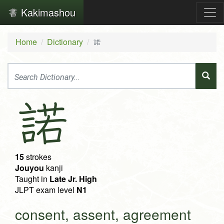
Kakimashou
Home
Dictionary
諾
諾
15
strokes
Jouyou
kanji
Taught in
Late Jr. High
JLPT exam level
N1
consent, assent, agreement