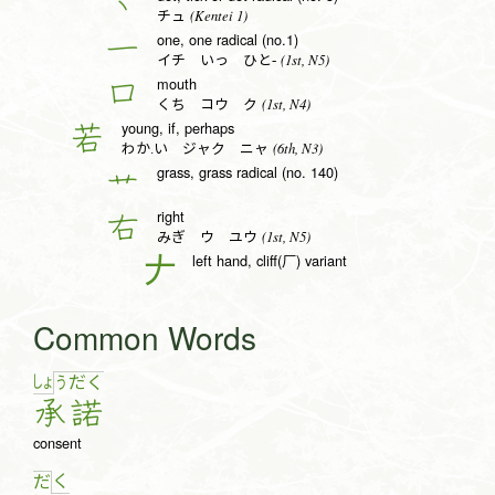
丶
(Kentei 1)
チュ
one, one radical (no.1)
一
(1st, N5)
イチ いっ ひと-
mouth
口
(1st, N4)
くち コウ ク
young, if, perhaps
若
(6th, N3)
わか.い ジャク ニャ
grass, grass radical (no. 140)
艹
right
右
(1st, N5)
みぎ ウ ユウ
left hand, cliff(厂) variant
𠂇
Common Words
しょ
う
だ
く
承
諾
consent
く
だ