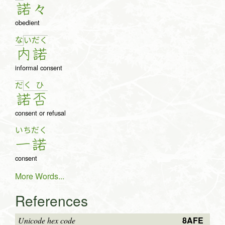
諾
々
obedient
な
い
だ
く
内
諾
informal consent
く
ひ
だ
諾
否
consent or refusal
いち
だく
一
諾
consent
More Words...
References
8AFE
Unicode hex code