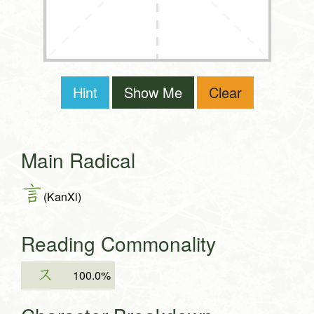
Hint
Show Me
Clear
Main Radical
言
(KanXi)
Reading Commonality
ス
100.0%