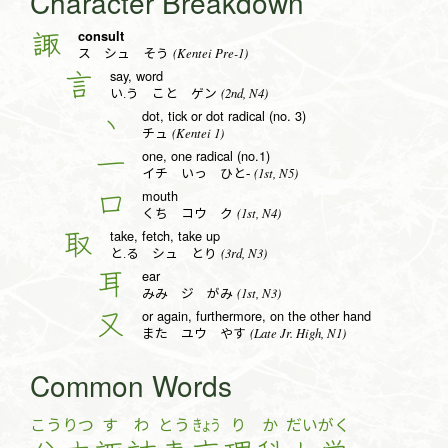
Character Breakdown
consult
諏
(Kentei Pre-1)
ス シュ そう
say, word
言
(2nd, N4)
い.う こと ゲン
dot, tick or dot radical (no. 3)
丶
(Kentei 1)
チュ
one, one radical (no.1)
一
(1st, N5)
イチ いっ ひと-
mouth
口
(1st, N4)
くち コウ ク
take, fetch, take up
取
(3rd, N3)
と.る シュ とり
ear
耳
(1st, N3)
みみ ジ がみ
or again, furthermore, on the other hand
又
(Late Jr. High, N1)
また ユウ やす
Common Words
こう
りつ
す
わ
とう
きょう
り
か
だい
がく