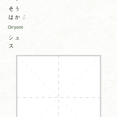
そう
はか
る
On'yomi
シュ
ス