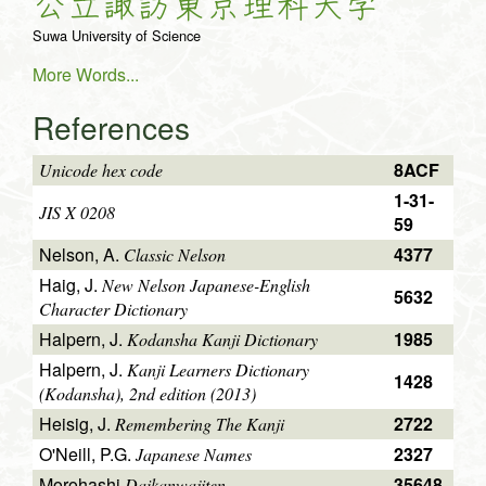
公
立
諏
訪
東
京
理
科
大
学
Suwa University of Science
More Words...
References
8ACF
Unicode hex code
1-31-
JIS X 0208
59
Nelson, A.
4377
Classic Nelson
Haig, J.
New Nelson Japanese-English
5632
Character Dictionary
Halpern, J.
1985
Kodansha Kanji Dictionary
Halpern, J.
Kanji Learners Dictionary
1428
(Kodansha), 2nd edition (2013)
Heisig, J.
2722
Remembering The Kanji
O'Neill, P.G.
2327
Japanese Names
Morohashi
35648
Daikanwajiten