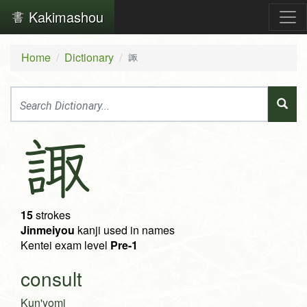
Kakimashou
Home
Dictionary
諏
諏
15
strokes
Jinmeiyou
kanji used in names
Kentei exam level
Pre-1
consult
Kun'yomi