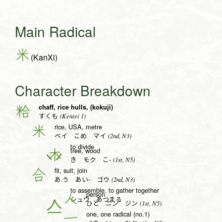
Main Radical
米
(KanXi)
Character Breakdown
chaff, rice hulls, (kokuji)
粭
(Kentei 1)
すくも
rice, USA, metre
米
(2nd, N3)
ベイ こめ マイ
to divide
tree, wood
木
(1st, N5)
き モク こ-
fit, suit, join
合
(2nd, N3)
あ.う あい- ゴウ
to assemble. to gather together
person
人
シュウ あつまる
(1st, N5)
ひと ニン ジン
one, one radical (no.1)
一