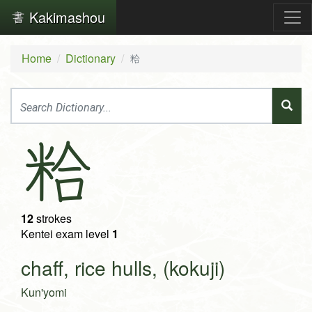
Kakimashou
Home
Dictionary
粭
粭
12
strokes
Kentei exam level
1
chaff, rice hulls, (kokuji)
Kun'yomi