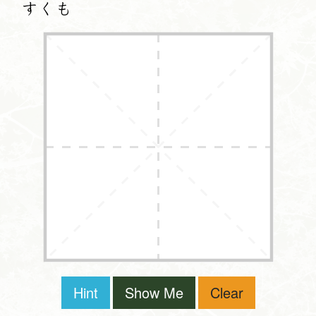
すくも
Hint
Show Me
Clear