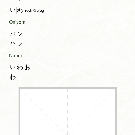
い
わ
rock ②crag
On'yomi
バン
ハン
Nanori
いわお
わ