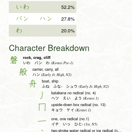
いわ
52.2%
バン
ハン
27.8%
わ
20.0%
Character Breakdown
rock, crag, cliff
磐
(Kentei Pre-1)
いわ バン わ
carrier, carry, all
般
(Early Jr. High, N2)
ハン
boat, ship
舟
(Early Jr. High, N2)
ふね ふな- シュウ
katakana no radical (no. 4)
丿
(Kentei 1)
ヘツ えい よう
upside-down box radical (no. 13)
冂
(Kentei 1)
キョウ ケイ
one, one radical (no.1)
一
(1st, N5)
イチ いっ ひと-
two-stroke water radical or ice radical (no. 15)