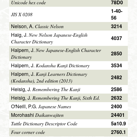
78D0
Unicode hex code
1-40-
JIS X 0208
56
Nelson, A.
3214
Classic Nelson
Haig, J.
New Nelson Japanese-English
4037
Character Dictionary
Halpern, J.
New Japanese-English Character
2850
Dictionary
Halpern, J.
3534
Kodansha Kanji Dictionary
Halpern, J.
Kanji Learners Dictionary
2482
(Kodansha), 2nd edition (2013)
Heisig, J.
2586
Remembering The Kanji
Heisig, J.
2632
Remembering The Kanji, Sixth Ed.
O'Neill, P.G.
2400
Japanese Names
Morohashi
24401
Daikanwajiten
5a10.9
Tuttle Dictionary Descriptor Code
2760.1
Four corner code