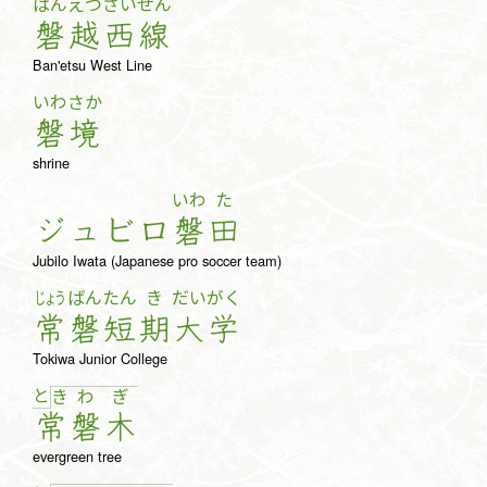
ばん
えつ
さい
せん
磐
越
西
線
Ban'etsu West Line
いわ
さか
磐
境
shrine
いわ
た
ジュ
ビ
ロ
磐
田
Jubilo Iwata (Japanese pro soccer team)
じょう
ばん
たん
き
だい
がく
常
磐
短
期
大
学
Tokiwa Junior College
と
き
わ
ぎ
常
磐
木
evergreen tree