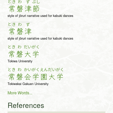
と
き
わ
ず
ぶ
し
常
磐
津
節
style of jōruri narrative used for kabuki dances
と
き
わ
ず
常
磐
津
style of jōruri narrative used for kabuki dances
とき
わ
だい
がく
常
磐
大
学
Tokiwa University
とき
わ
かい
がく
えん
だい
がく
常
磐
会
学
園
大
学
Tokiwakai Gakuen University
More Words...
References