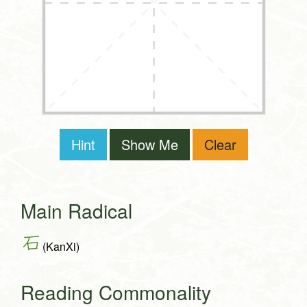
Hint
Show Me
Clear
Main Radical
石
(KanXi)
Reading Commonality