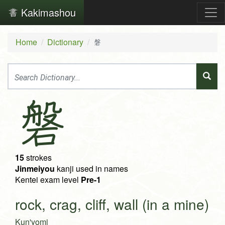
Kakimashou
Home
Dictionary
磐
磐
15
strokes
Jinmeiyou
kanji used in names
Kentei exam level
Pre-1
rock, crag, cliff, wall (in a mine)
Kun'yomi