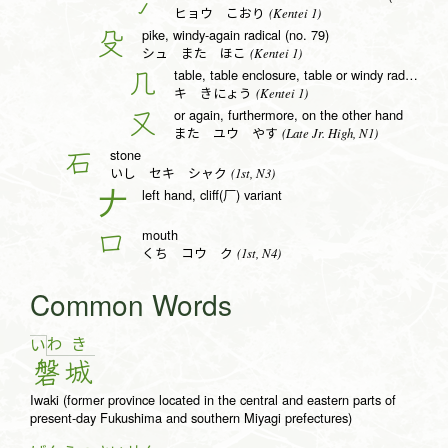
冫
(Kentei 1)
ヒョウ こおり
pike, windy-again radical (no. 79)
殳
(Kentei 1)
シュ また ほこ
table, table enclosure, table or windy radical (no. 16)
几
(Kentei 1)
キ きにょう
or again, furthermore, on the other hand
又
(Late Jr. High, N1)
また ユウ やす
stone
石
(1st, N3)
いし セキ シャク
left hand, cliff(厂) variant
𠂇
mouth
口
(1st, N4)
くち コウ ク
Common Words
わ
き
い
磐
城
Iwaki (former province located in the central and eastern parts of
present-day Fukushima and southern Miyagi prefectures)