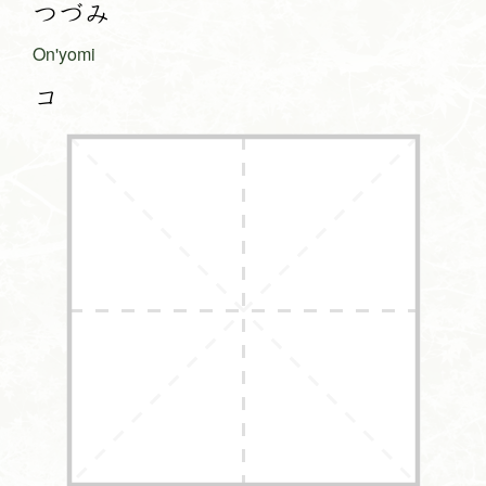
つづみ
On'yomi
コ