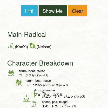
Hint
Show Me
Clear
Main Radical
皮
鼓
(KanXi)
(Nelson)
Character Breakdown
drum, beat, rouse
皷
(Kentei 1)
コ つづみ
drum, beat, rouse
鼓
(Early Jr. High, N1)
コ つづみ
drum, surname
ten
十
シュ チュ たてる
(1st, N5)
ジュウ ジッ ジュッ
beans, pea, midget
豆
(3rd, N1)
まめ トウ ズ