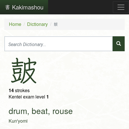
Kakimashou
Home
Dictionary
皷
皷
14
strokes
Kentei exam level
1
drum, beat, rouse
Kun'yomi