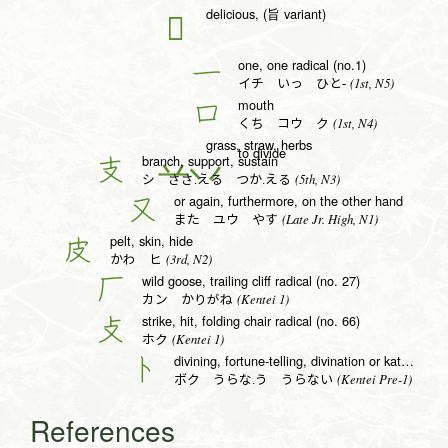
delicious, (旨 variant)
𠮛
one, one radical (no.1)
一
(1st, N5)
イチ いっ ひと-
mouth
口
(1st, N4)
くち コウ ク
grass, straw, herbs
to divide
branch, support, sustain
支
(5th, N3)
シ ささ.える つか.える
or again, furthermore, on the other hand
又
(Late Jr. High, N1)
また ユウ やす
pelt, skin, hide
皮
(3rd, N2)
かわ ヒ
wild goose, trailing cliff radical (no. 27)
厂
(Kentei 1)
カン かりがね
strike, hit, folding chair radical (no. 66)
攴
(Kentei 1)
ホク
divining, fortune-telling, divination or katakana to radical (no. 25)
卜
(Kentei Pre-1)
ボク うらな.う うらない
References