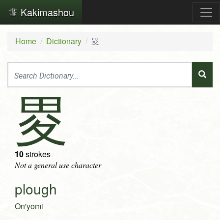
Kakimashou
Home
Dictionary
畟
畟
10
strokes
Not a general use character
plough
On'yomi