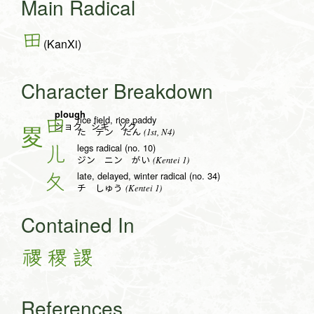
Main Radical
田
(KanXi)
Character Breakdown
plough
rice field, rice paddy
田
ショク シキ ソク
(1st, N4)
た デン たん
legs radical (no. 10)
儿
(Kentei 1)
ジン ニン がい
late, delayed, winter radical (no. 34)
夂
(Kentei 1)
チ しゅう
Contained In
禝
稷
謖
References