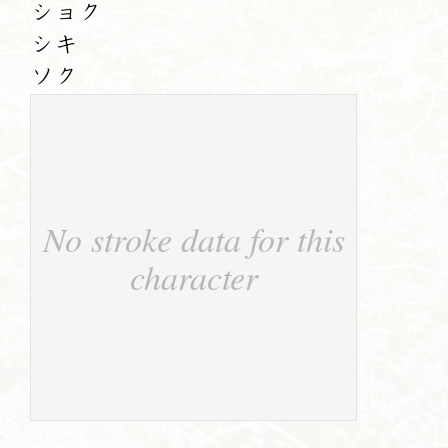
ショク
シキ
ソク
No stroke data for this
character