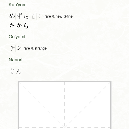
Kun'yomi
め
い
ず
ら
し
rare ②new ③fine
たから
On'yomi
ン
チ
rare ②strange
Nanori
じん