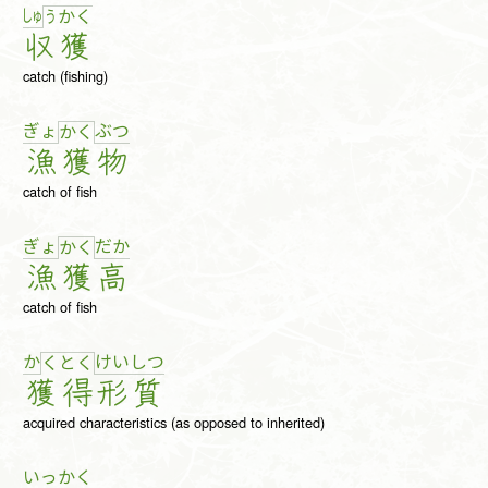
しゅ
う
か
く
収
獲
catch (fishing)
ぎょ
ぶ
つ
か
く
漁
獲
物
catch of fish
ぎょ
だ
か
か
く
漁
獲
高
catch of fish
か
け
い
し
つ
く
と
く
獲
得
形
質
acquired characteristics (as opposed to inherited)
いっ
かく