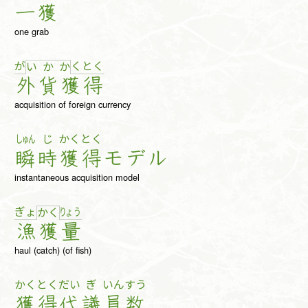
一
獲
one grab
が
く
と
く
い
か
か
外
貨
獲
得
acquisition of foreign currency
しゅん
じ
かく
とく
瞬
時
獲
得
モ
デ
ル
instantaneous acquisition model
ぎょ
りょ
う
か
く
漁
獲
量
haul (catch) (of fish)
かく
とく
だい
ぎ
いん
すう
獲
得
代
議
員
数