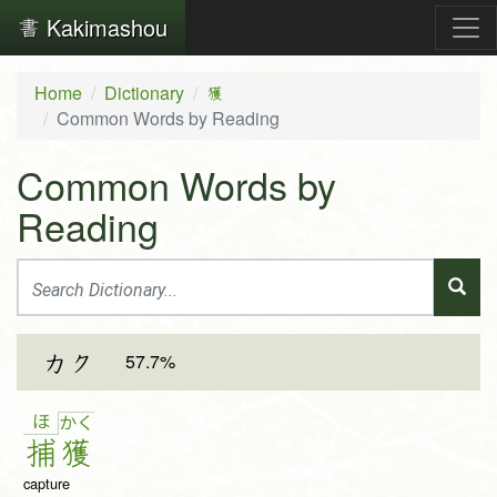
Kakimashou
Home
Dictionary
獲
Common Words by Reading
Common Words by
Reading
57.7%
カク
ほ
か
く
捕
獲
capture