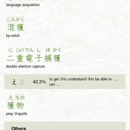
language acquisition
こ
ん
か
く
混
獲
by-catch
に
じゅう
でん
し
ほ
かく
二
重
電
子
捕
獲
double electron capture
to get ②to understand ③to be able to ...,
42.3%
え
る
can ...
え
も
の
獲
物
prey ②spoils
Others