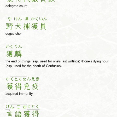
delegate count
や
けん
ほ
かく
いん
野
犬
捕
獲
員
dogcatcher
かく
りん
獲
麟
the end of things (esp. used for one's last writings) ②one's dying hour
(esp. used for the death of Confucius)
か
ん
え
き
く
と
く
め
獲
得
免
疫
acquired immunity
げ
く
と
く
ん
ご
か
言
語
獲
得