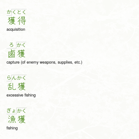
か
く
と
く
獲
得
acquisition
ろ
か
く
鹵
獲
capture (of enemy weapons, supplies, etc.)
ら
ん
か
く
乱
獲
excessive fishing
ぎょ
か
く
漁
獲
fishing