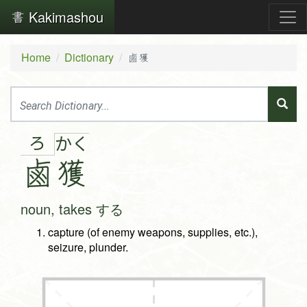
Kakimashou
Home
Dictionary
鹵獲
ろ
か
く
鹵
獲
noun, takes する
capture (of enemy weapons, supplies, etc.),
seizure, plunder.