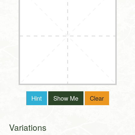
Hint
Show Me
Clear
Variations