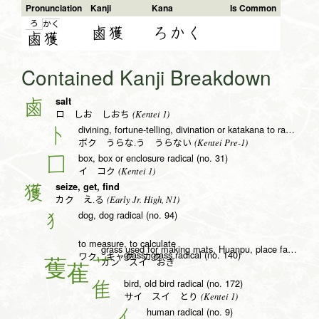
Pronunciation
Kanji
Kana
Is Common
ろ
か
く
鹵獲
ろかく
鹵
獲
Contained Kanji Breakdown
salt
鹵
(Kentei 1)
ロ しお しおち
divining, fortune-telling, divination or katakana to radical (no. 25)
卜
(Kentei Pre-1)
ボク うらな.う うらない
box, box or enclosure radical (no. 31)
囗
(Kentei 1)
イ コク
seize, get, find
獲
(Early Jr. High, N1)
カク え.る
dog, dog radical (no. 94)
犭
to measure, to calculate
grass used for making mats, Huanpu, place famous for robbers
grass, grass radical (no. 140)
艹
ワク キャク カク
カン スイ おぎ
bird, old bird radical (no. 172)
隹
(Kentei 1)
サイ スイ とり
human radical (no. 9)
亻