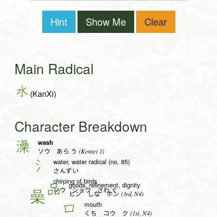
Hint
Show Me
Clear
Main Radical
水
(KanXi)
Character Breakdown
wash
澡
(Kentei 1)
ソウ あら.う
water, water radical (no. 85)
氵
さんずい
chirping of birds
goods, refinement, dignity
品
ソウ ショウ さわ.ぐ
(3rd, N4)
ヒン しな ホン
mouth
口
(1st, N4)
くち コウ ク