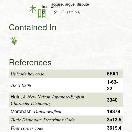
accuse, argue, dispute
tree, wood
木
(1st, N5)
き モク こ-
Contained In
藻
References
6FA1
Unicode hex code
1-63-
JIS X 0208
22
Haig, J.
New Nelson Japanese-English
3340
Character Dictionary
Morohashi
18379
Daikanwajiten
3a13.5
Tuttle Dictionary Descriptor Code
3619.4
Four corner code