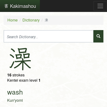
Kakimashou
Home
Dictionary
澡
澡
16
strokes
Kentei exam level
1
wash
Kun'yomi