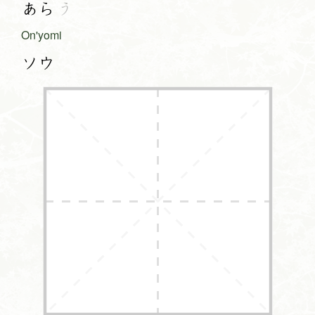
あら
う
On'yomi
ソウ