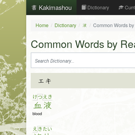
Kakimashou
Dictionary
Curr
Home
Dictionary
Common Words by
液
Common Words by Re
エキ
け
え
き
つ
血
液
blood
え
き
た
い