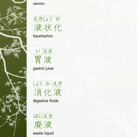
venom
え
き
じょ
う
か
液
状
化
liquefaction
い
え
き
胃
液
gastric juice
しょ
え
き
う
か
消
化
液
digestive fluids
は
い
え
き
廃
液
waste liquid