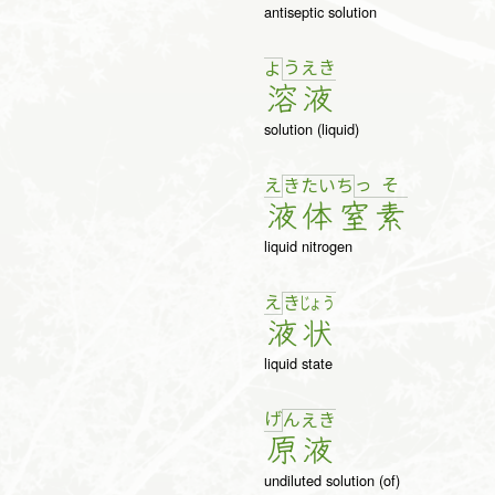
antiseptic solution
う
え
き
よ
溶
液
solution (liquid)
え
っ
そ
き
た
い
ち
液
体
窒
素
liquid nitrogen
え
き
じょ
う
液
状
liquid state
げ
ん
え
き
原
液
undiluted solution (of)