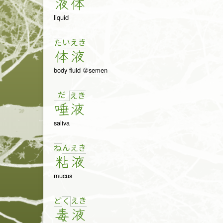
液
体
liquid
い
え
き
た
体
液
body fluid ②semen
だ
え
き
唾
液
saliva
ん
え
き
ね
粘
液
mucus
ど
え
き
く
毒
液