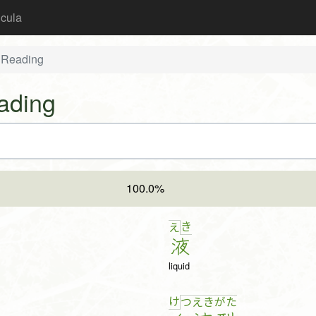
icula
 Reading
ading
100.0%
き
え
液
liquid
け
つ
え
き
が
た