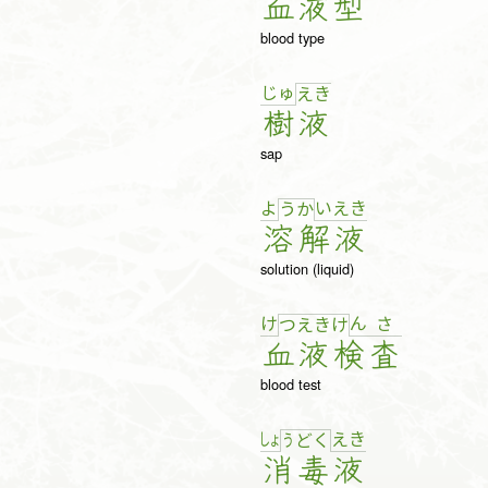
血
液
型
blood type
じゅ
え
き
樹
液
sap
よ
い
え
き
う
か
溶
解
液
solution (liquid)
け
ん
さ
つ
え
き
け
血
液
検
査
blood test
しょ
え
き
う
ど
く
消
毒
液