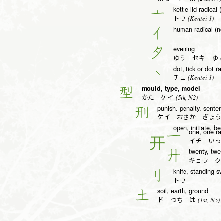
kettle lid radical 
亠
(Kentei 1)
トウ
human radical (n
亻
evening
夕
(
ゆう セキ ゆ
dot, tick or dot r
丶
(Kentei 1)
チュ
mould, type, model
型
(5th, N2)
かた ケイ
punish, penalty, sente
刑
ケイ おさか ぎょ
open, initiate, be
one, one ra
一
イチ いっ
twenty, twen
廾
キョウ ク
knife, standing s
刂
トウ
soil, earth, ground
土
(1st, N5)
ド つち は