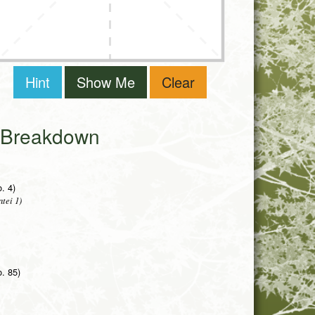
Hint
Show Me
Clear
i Breakdown
. 4)
tei 1)
o. 85)