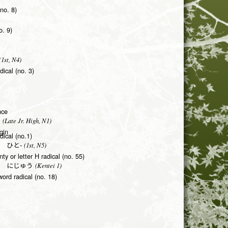
(no. 8)
o. 9)
1st, N4)
adical (no. 3)
nce
(Late Jr. High, N1)
う
gin
dical (no.1)
(1st, N5)
 ひと-
ty or letter H radical (no. 55)
(Kentei 1)
 にじゅう
word radical (no. 18)