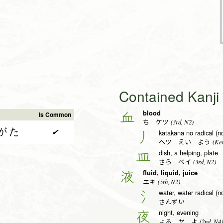
Contained Kanj
blood
血
Is Common
(3rd, N2)
ち ケツ
がた
✔
katakana no radical (no
丿
(Ken
ヘツ えい よう
dish, a helping, plate
皿
(3rd, N2)
さら ベイ
fluid, liquid, juice
液
(5th, N2)
エキ
water, water radical (n
氵
さんずい
night, evening
夜
(2nd, N4)
よる ヤ よ