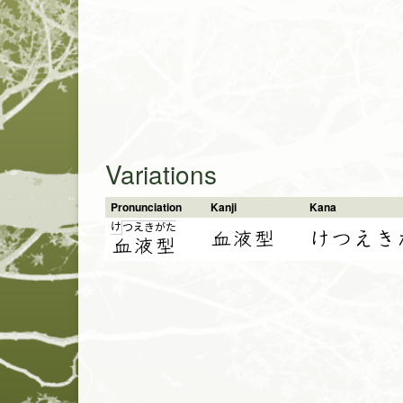
Variations
Pronunciation
Kanji
Kana
け
つ
え
き
が
た
血液型
けつえき
血
液
型