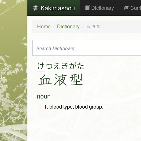
Kakimashou
Dictionary
Curr
Home
Dictionary
血液型
け
つ
え
き
が
た
血
液
型
noun
blood type, blood group.