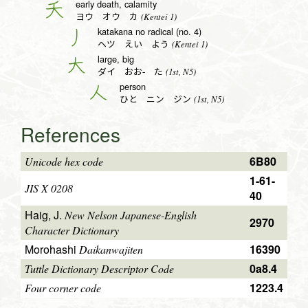
early death, calamity
夭
(Kentei 1)
ヨウ オウ カ
katakana no radical (no. 4)
丿
(Kentei 1)
ヘツ えい よう
large, big
大
(1st, N5)
ダイ おお- た
person
人
(1st, N5)
ひと ニン ジン
References
6B80
Unicode hex code
1-61-
JIS X 0208
40
Haig, J.
New Nelson Japanese-English
2970
Character Dictionary
Morohashi
16390
Daikanwajiten
0a8.4
Tuttle Dictionary Descriptor Code
1223.4
Four corner code