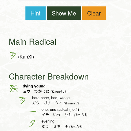
Hint
Show Me
Clear
Main Radical
歹
(KanXi)
Character Breakdown
dying young
殀
(Kentei 1)
ヨウ わかじに
bare bone, bad, wrong
歹
(Kentei 1)
ガツ ガチ タイ
one, one radical (no.1)
一
(1st, N5)
イチ いっ ひと-
evening
夕
(1st, N4)
ゆう セキ ゆ