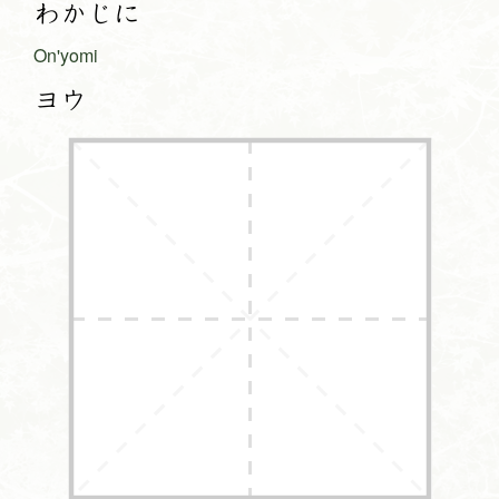
わかじに
On'yomi
ヨウ