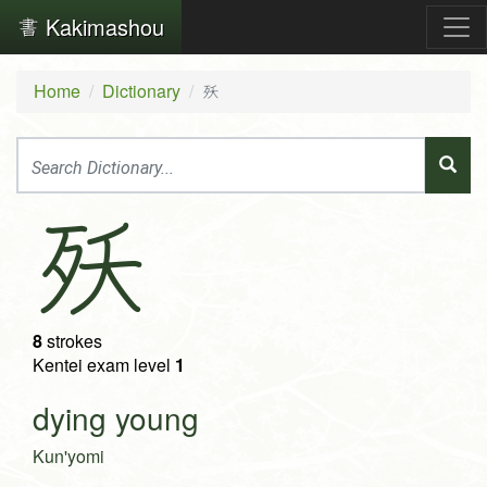
Kakimashou
Home
Dictionary
殀
殀
8
strokes
Kentei exam level
1
dying young
Kun'yomi