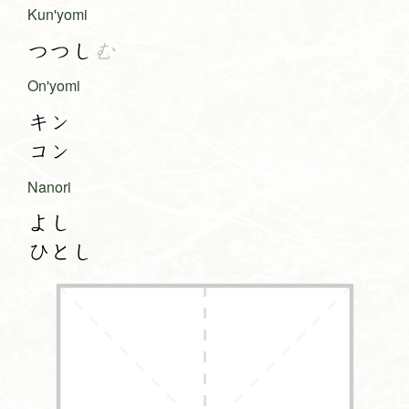
Kun'yomi
つつし
む
On'yomi
キン
コン
Nanori
よし
ひとし