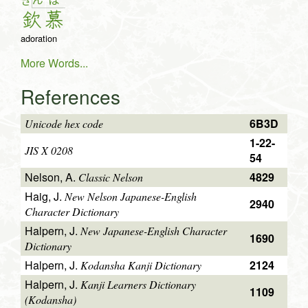
ん
ぼ
き
欽
慕
adoration
More Words...
References
6B3D
Unicode hex code
1-22-
JIS X 0208
54
Nelson, A.
4829
Classic Nelson
Haig, J.
New Nelson Japanese-English
2940
Character Dictionary
Halpern, J.
New Japanese-English Character
1690
Dictionary
Halpern, J.
2124
Kodansha Kanji Dictionary
Halpern, J.
Kanji Learners Dictionary
1109
(Kodansha)