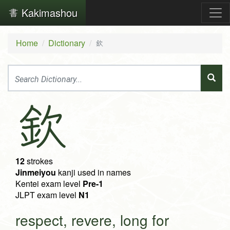
Kakimashou
Home
Dictionary
欽
欽
12
strokes
Jinmeiyou
kanji used in names
Kentei exam level
Pre-1
JLPT exam level
N1
respect, revere, long for