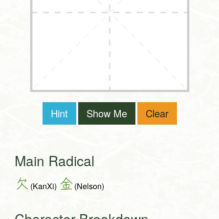
Hint
Show Me
Clear
Main Radical
欠
金
(KanXi)
(Nelson)
Character Breakdown