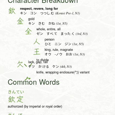
respect, revere, long for
欽
(Kentei Pre-1, N1)
キン コン つつし.む
gold
金
(1st, N5)
キン きむ かね
whole, entire, all
全
(3rd, N3)
ゼン すべ.て まった.く
person
人
(1st, N5)
ひと ニン ジン
king, rule, magnate
王
(1st, N3)
オウ -ノウ おお
to divide
lack, gap, fail
欠
(4th, N3)
ケツ か.ける ケン
knife, wrapping enclosure(勹) variant
Common Words
きん
てい
欽
定
authorized (by imperial or royal order)