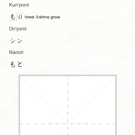
Kun'yomi
も
り
forest ②shrine grove
On'yomi
シン
Nanori
もと