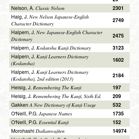
Nelson, A.
2301
Classic Nelson
Haig, J.
New Nelson Japanese-English
2749
Character Dictionary
Halpern, J.
New Japanese-English Character
2475
Dictionary
Halpern, J.
3123
Kodansha Kanji Dictionary
Halpern, J.
Kanji Learners Dictionary
1602
(Kodansha)
Halpern, J.
Kanji Learners Dictionary
2184
(Kodansha), 2nd edition (2013)
Heisig, J.
197
Remembering The Kanji
Heisig, J.
209
Remembering The Kanji, Sixth Ed.
Gakken
532
A New Dictionary of Kanji Usage
O'Neill, P.G.
1735
Japanese Names
O'Neill, P.G.
152
Essential Kanji
Morohashi
14974
Daikanwajiten