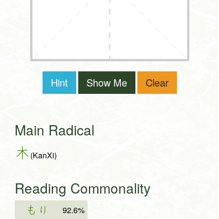
Hint
Show Me
Clear
Main Radical
木
(KanXi)
Reading Commonality
もり
92.6%