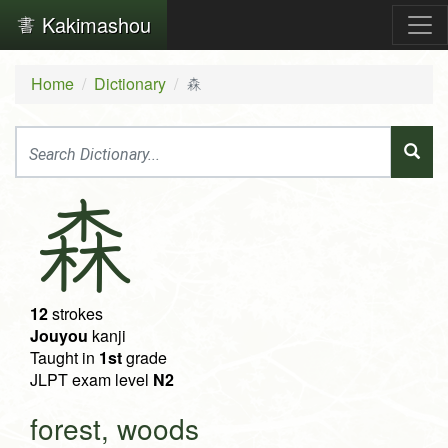
Kakimashou
Home
Dictionary
森
森
12
strokes
Jouyou
kanji
Taught in
1st
grade
JLPT exam level
N2
forest, woods