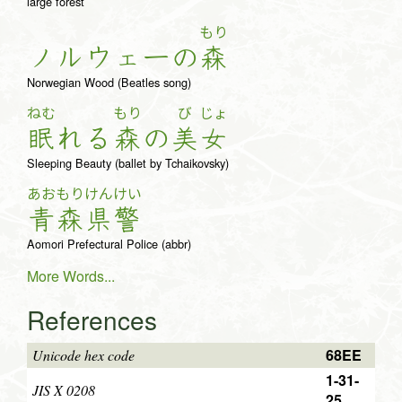
large forest
もり
ノ
ル
ウェ
ー
の
森
Norwegian Wood (Beatles song)
ねむ
もり
び
じょ
眠
れ
る
森
の
美
女
Sleeping Beauty (ballet by Tchaikovsky)
あお
もり
けん
けい
青
森
県
警
Aomori Prefectural Police (abbr)
More Words...
References
68EE
Unicode hex code
1-31-
JIS X 0208
25