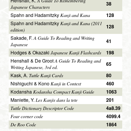
Henshall, K.
A Guide To Remembering
38
Japanese Characters
Spahn and Hadamitzky
128
Kanji and Kana
Spahn and Hadamitzky
Kanji and Kana (2011
128
edition)
Sakade, F.
A Guide To Reading and Writing
41
Japanese
Hodges & Okazaki
198
Japanese Kanji Flashcards
Henshall & De Groot
A Guide To Reading and
65
Writing Japanese, 3rd ed.
Kask, A.
80
Tuttle Kanji Cards
Nishiguchi & Kono
460
Kanji in Context
Kodansha
1063
Kodansha Compact Kanji Guide
Maniette, Y.
201
Les Kanjis dans la tete
4a8.39
Tuttle Dictionary Descriptor Code
4099.4
Four corner code
1864
De Roo Code