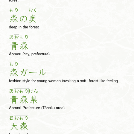
もり
おく
森
の
奥
deep in the forest
あ
も
り
お
青
森
Aomori (city, prefecture)
もり
森
ガ
ー
ル
fashion style for young women invoking a soft, forest-like feeling
あ
け
ん
お
も
り
青
森
県
Aomori Prefecture (Tōhoku area)
お
お
も
り
大
森