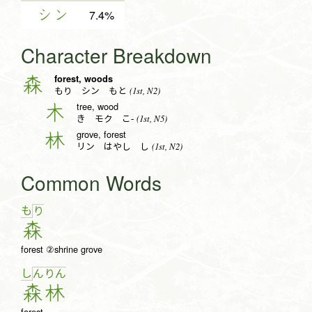
シン
7.4%
Character Breakdown
forest, woods
森
(1st, N2)
もり シン もと
tree, wood
木
(1st, N5)
き モク こ-
grove, forest
林
(1st, N2)
リン はやし し
Common Words
も
り
森
forest ②shrine grove
し
ん
り
ん
森
林
forest