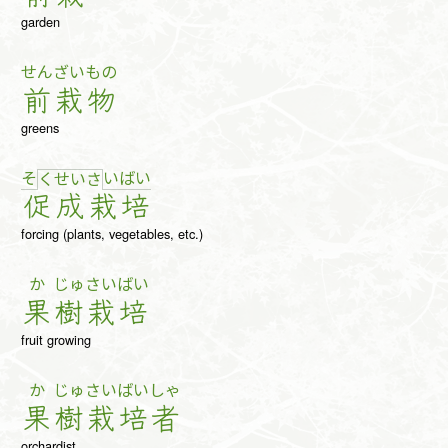
garden
せん
ざい
もの
前
栽
物
greens
そ
い
ば
い
く
せ
い
さ
促
成
栽
培
forcing (plants, vegetables, etc.)
か
じゅ
さい
ばい
果
樹
栽
培
fruit growing
か
じゅ
さい
ばい
しゃ
果
樹
栽
培
者
orchardist