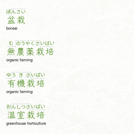
ぼ
ん
さ
い
盆
栽
bonsai
む
い
ば
い
の
う
や
く
さ
無
農
薬
栽
培
organic farming
ゆ
い
ば
い
う
き
さ
有
機
栽
培
organic farming
お
い
ば
い
ん
し
つ
さ
温
室
栽
培
greenhouse horticulture