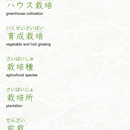
ハ
ウ
ス
栽
培
greenhouse cultivation
い
い
ば
い
く
せ
い
さ
育
成
栽
培
vegetable and fruit growing
さい
ばい
しゅ
栽
培
種
agricultural species
さい
ばい
じょ
栽
培
所
plantation
せ
ん
ざ
い
前
栽