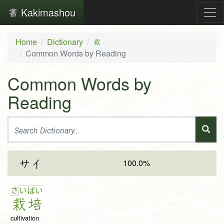
Kakimashou
Home
Dictionary
栽
Common Words by Reading
Common Words by
Reading
100.0%
サイ
さ
い
ば
い
栽
培
cultivation