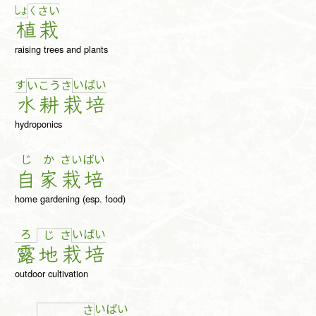
しょ
く
さ
い
植
栽
raising trees and plants
す
い
ば
い
い
こ
う
さ
水
耕
栽
培
hydroponics
じ
か
さい
ばい
自
家
栽
培
home gardening (esp. food)
ろ
い
ば
い
じ
さ
露
地
栽
培
outdoor cultivation
い
ば
い
さ