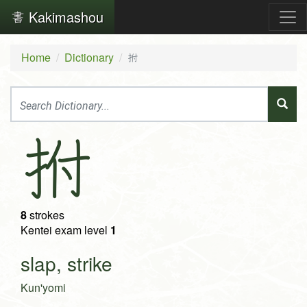
Kakimashou
Home
Dictionary
拊
拊
8
strokes
Kentei exam level
1
slap, strike
Kun'yomi