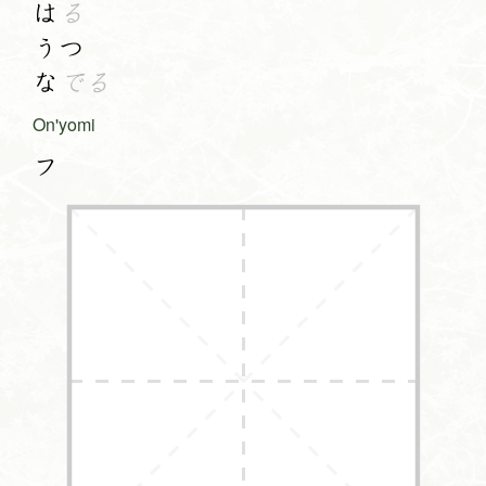
は
る
うつ
な
でる
On'yomi
フ