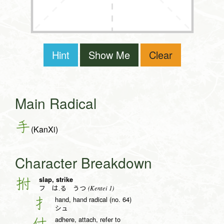
Hint
Show Me
Clear
Main Radical
手
(KanXi)
Character Breakdown
slap, strike
拊
(Kentei 1)
フ は.る うつ
hand, hand radical (no. 64)
扌
シュ
adhere, attach, refer to
付