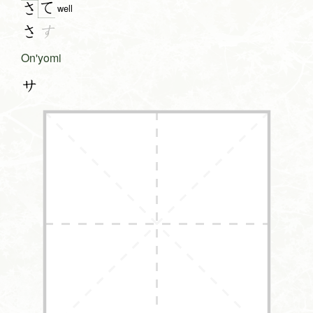
て
さ
well
さ
す
On'yomi
サ