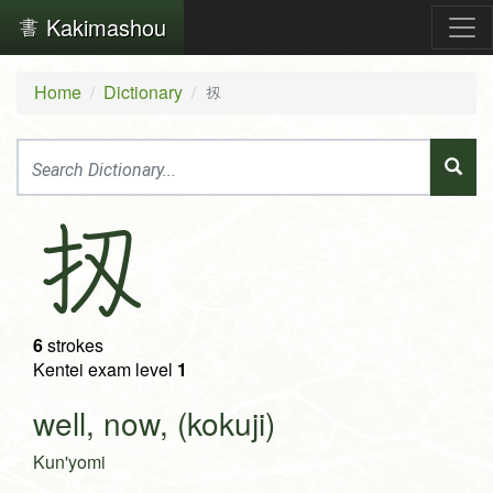
Kakimashou
Home
Dictionary
扨
扨
6
strokes
Kentei exam level
1
well, now, (kokuji)
Kun'yomi