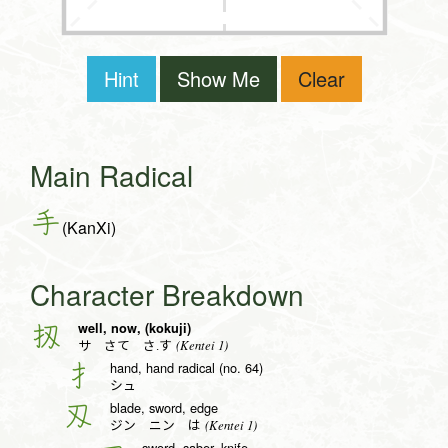
Hint
Show Me
Clear
Main Radical
手
(KanXi)
Character Breakdown
well, now, (kokuji)
扨
(Kentei 1)
サ さて さ.す
hand, hand radical (no. 64)
扌
シュ
blade, sword, edge
刄
(Kentei 1)
ジン ニン は
sword, saber, knife