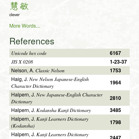
慧
敏
clever
More Words...
References
6167
Unicode hex code
1-23-37
JIS X 0208
Nelson, A.
1753
Classic Nelson
Haig, J.
New Nelson Japanese-English
1964
Character Dictionary
Halpern, J.
New Japanese-English Character
2810
Dictionary
Halpern, J.
3485
Kodansha Kanji Dictionary
Halpern, J.
Kanji Learners Dictionary
1798
(Kodansha)
Halpern, J.
Kanji Learners Dictionary
2447