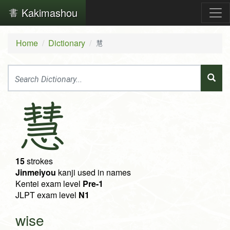
Kakimashou
Home
Dictionary
慧
慧
15
strokes
Jinmeiyou
kanji used in names
Kentei exam level
Pre-1
JLPT exam level
N1
wise