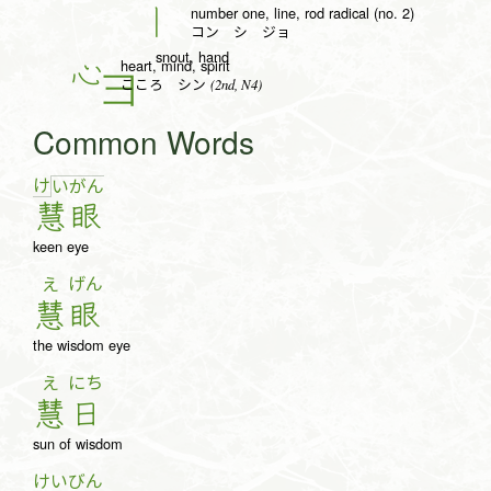
number one, line, rod radical (no. 2)
丨
コン シ ジョ
snout, hand
heart, mind, spirit
心
(2nd, N4)
こころ シン
Common Words
け
い
が
ん
慧
眼
keen eye
え
げん
慧
眼
the wisdom eye
え
にち
慧
日
sun of wisdom
けい
びん