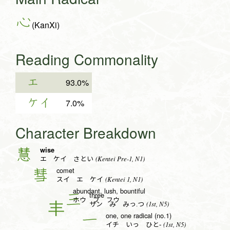
心
(KanXi)
Reading Commonality
エ
93.0%
ケイ
7.0%
Character Breakdown
wise
慧
(Kentei Pre-1, N1)
エ ケイ さとい
comet
彗
(Kentei 1, N1)
スイ エ ケイ
abundant, lush, bountiful
three
三
ホウ フ フウ
(1st, N5)
サン み みっ.つ
one, one radical (no.1)
一
(1st, N5)
イチ いっ ひと-