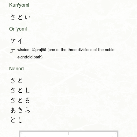
Kun'yomi
さとい
On'yomi
ケイ
wisdom ②prajñā (one of the three divisions of the noble
エ
eightfold path)
Nanori
さと
さとし
さとる
あきら
とし