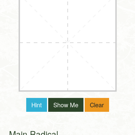
Hint
Show Me
Clear
Main Radical