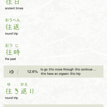
往
日
ancient times
おう
へん
往
返
round trip
う
じ
お
往
時
the past
to go ②to move through ③to continue ...
12.6%
ゆ
く
④to have an orgasm ⑤to trip
ゆ
かえ
往
き
返
り
round trip