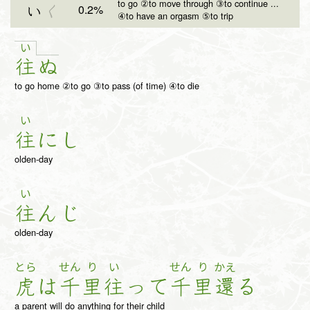
to go ②to move through ③to continue ...
0.2%
い
く
④to have an orgasm ⑤to trip
い
往
ぬ
to go home ②to go ③to pass (of time) ④to die
い
往
に
し
olden-day
い
往
ん
じ
olden-day
とら
せん
り
い
せん
り
かえ
虎
は
千
里
往
っ
て
千
里
還
る
a parent will do anything for their child