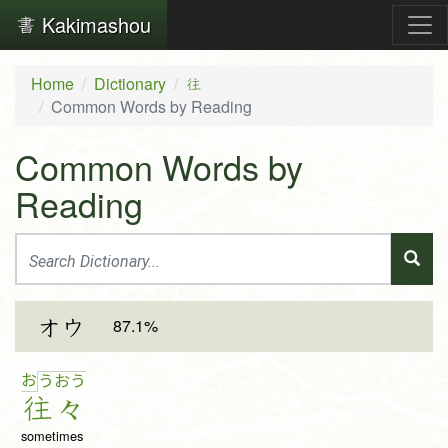
Kakimashou
Home
Dictionary
往
Common Words by Reading
Common Words by
Reading
87.1%
オウ
お
う
お
う
往
々
sometimes