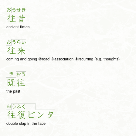
お
う
せ
き
往
昔
ancient times
お
う
ら
い
往
来
coming and going ②road ③association ④recurring (e.g. thoughts)
き
お
う
既
往
the past
お
う
ふ
く
往
復
ビ
ン
タ
double slap in the face