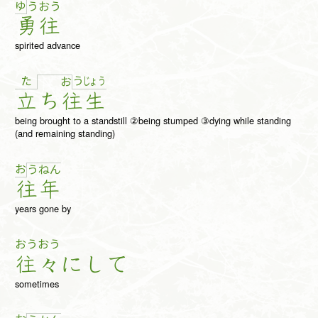
ゆ
う
お
う
勇
往
spirited advance
た
う
じょ
う
お
立
ち
往
生
being brought to a standstill ②being stumped ③dying while standing
(and remaining standing)
お
う
ね
ん
往
年
years gone by
おう
おう
往
々
に
し
て
sometimes