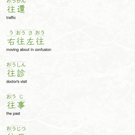
お
う
か
ん
往
還
traffic
う
お
う
お
う
さ
右
往
左
往
moving about in confusion
お
う
し
ん
往
診
doctor's visit
う
じ
お
往
事
the past
お
う
じ
つ