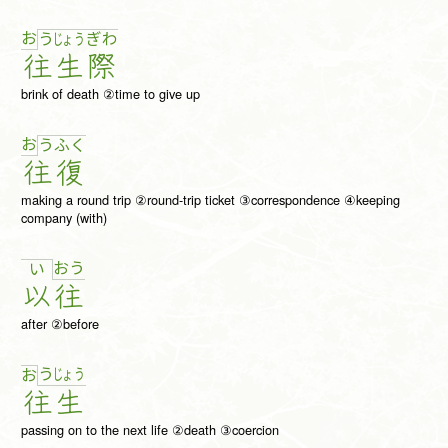
お
う
じょ
う
ぎ
わ
往
生
際
brink of death ②time to give up
お
う
ふ
く
往
復
making a round trip ②round-trip ticket ③correspondence ④keeping
company (with)
お
う
い
以
往
after ②before
う
じょ
う
お
往
生
passing on to the next life ②death ③coercion