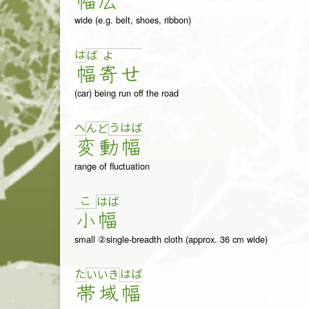
幅
広
wide (e.g. belt, shoes, ribbon)
は
ば
よ
幅
寄
せ
(car) being run off the road
へ
う
は
ば
ん
ど
変
動
幅
range of fluctuation
こ
は
ば
小
幅
small ②single-breadth cloth (approx. 36 cm wide)
た
は
ば
い
い
き
帯
域
幅