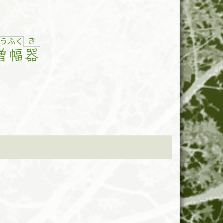
き
う
ふ
く
増
幅
器