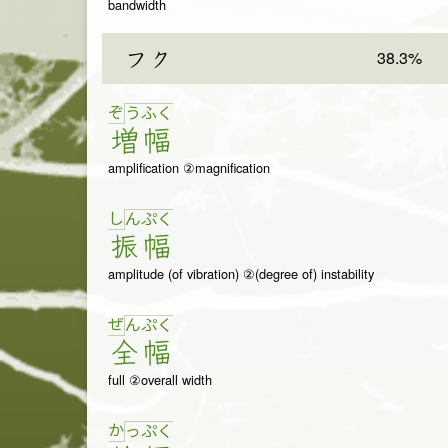
bandwidth
38.3%
フク
ぞ
う
ふ
く
増
幅
amplification ②magnification
し
ん
ぷ
く
振
幅
amplitude (of vibration) ②(degree of) instability
ぜ
ん
ぷ
く
全
幅
full ②overall width
か
っ
ぷ
く