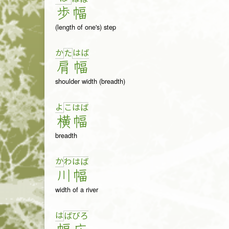
歩
幅
(length of one's) step
か
は
ば
た
肩
幅
shoulder width (breadth)
よ
こ
は
ば
横
幅
breadth
か
わ
は
ば
川
幅
width of a river
は
ば
び
ろ