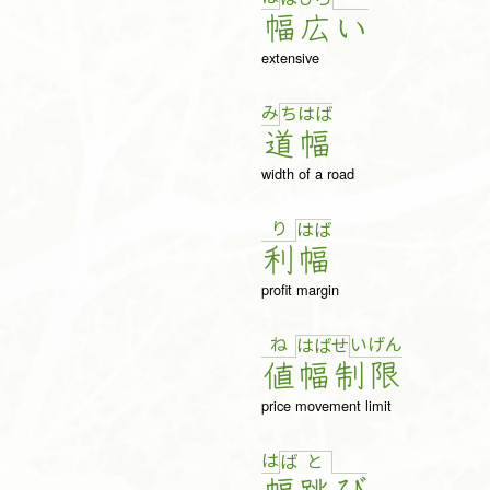
幅
広
い
extensive
み
ち
は
ば
道
幅
width of a road
り
は
ば
利
幅
profit margin
ね
い
げ
ん
は
ば
せ
値
幅
制
限
price movement limit
は
ば
と