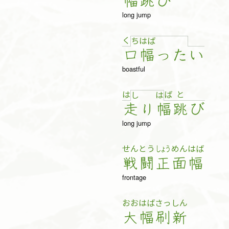
幅
跳
び
long jump
く
ち
は
ば
口
幅
っ
た
い
boastful
は
ば
と
し
は
走
り
幅
跳
び
long jump
せん
とう
しょう
めん
はば
戦
闘
正
面
幅
frontage
おお
はば
さっ
しん
大
幅
刷
新