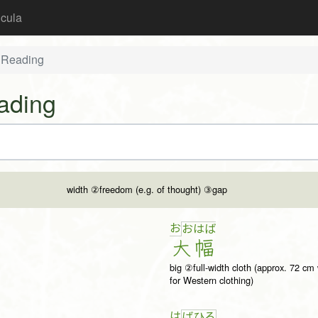
icula
 Reading
ading
width ②freedom (e.g. of thought) ③gap
お
お
は
ば
大
幅
big ②full-width cloth (approx. 72 cm
for Western clothing)
は
ば
ひ
ろ