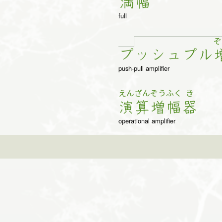
満
幅
full
ぞ
プ
ッ
シュ
プ
ル
push-pull amplifier
えん
ざん
ぞう
ふく
き
演
算
増
幅
器
operational amplifier