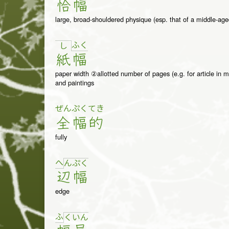
恰
幅
large, broad-shouldered physique (esp. that of a middle-ag
ふ
く
し
紙
幅
paper width ②allotted number of pages (e.g. for article in 
and paintings
ぜん
ぷく
てき
全
幅
的
fully
へ
ん
ぷ
く
辺
幅
edge
ふ
く
い
ん