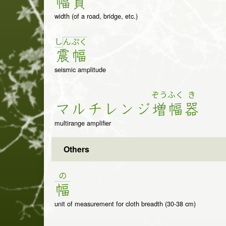
幅
員
width (of a road, bridge, etc.)
し
ん
ぷ
く
震
幅
seismic amplitude
ぞう
ふく
き
マ
ル
チ
レ
ン
ジ
増
幅
器
multirange amplifier
Others
の
幅
unit of measurement for cloth breadth (30-38 cm)