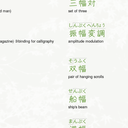
三
幅
対
ed man)
set of three
し
ん
ちょ
う
ん
ぷ
く
へ
振
幅
変
調
magazine) ③binding for calligraphy
amplitude modulation
そ
う
ふ
く
双
幅
pair of hanging scrolls
せ
ん
ぷ
く
船
幅
ship's beam
ま
ん
ぷ
く