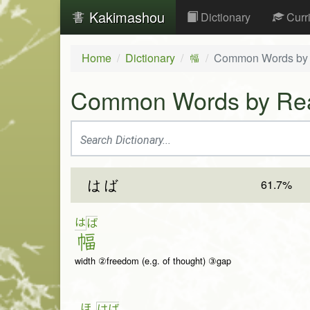
Kakimashou
Dictionary
Curr
Home
Dictionary
Common Words by
幅
Common Words by Re
61.7%
はば
は
ば
幅
width ②freedom (e.g. of thought) ③gap
ほ
は
ば