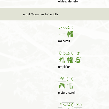
widescale reform
scroll ②counter for scrolls
い
っ
ぷ
く
一
幅
(a) scroll
ぞ
き
う
ふ
く
増
幅
器
amplifier
が
ふ
く
画
幅
picture scroll
さ
つ
い
ん
ぷ
く