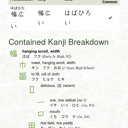
Common
は
ば
ひ
ろ
幅広
はばひろ
幅
広
✔
い
い
い
Contained Kanji Breakdown
hanging scroll, width
幅
(Early Jr. High, N2)
はば フク
towel, hanging scroll, width
巾
(Late High School)
キン フク おお.い
to fill, roll of cloth
畐
フク ヒョク ヒキ
delicious, (旨 variant)
𠮛
one, one radical (no.1)
一
(1st, N5)
イチ いっ ひと-
mouth
口
(1st, N4)
くち コウ ク
rice field, rice paddy
田
(1st, N4)