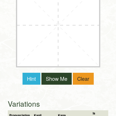
Hint
Show Me
Clear
Variations
Is
Pronunciation
Kanji
Kana