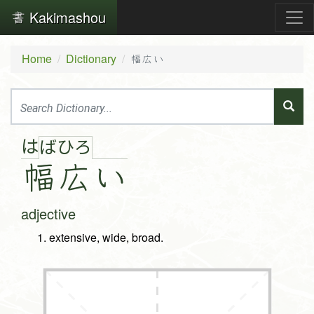
Kakimashou
Home
Dictionary
幅広い
は
ば
ひ
ろ
幅
広
い
adjective
extensive, wide, broad.