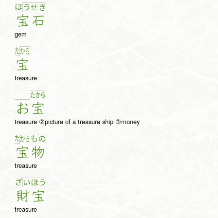
ほ
う
せ
き
宝
石
gem
た
か
ら
宝
treasure
た
か
ら
お
宝
treasure ②picture of a treasure ship ③money
た
か
ら
も
の
宝
物
treasure
ざ
い
ほ
う
財
宝
treasure