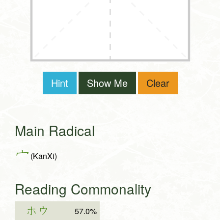
Hint
Show Me
Clear
Main Radical
宀
(KanXi)
Reading Commonality
ホウ
57.0%