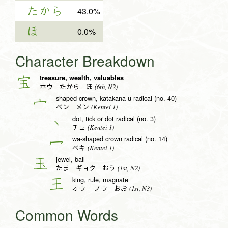
たから
43.0%
ほ
0.0%
Character Breakdown
treasure, wealth, valuables
宝
(6th, N2)
ホウ たから ほ
shaped crown, katakana u radical (no. 40)
宀
(Kentei 1)
ベン メン
dot, tick or dot radical (no. 3)
丶
(Kentei 1)
チュ
wa-shaped crown radical (no. 14)
冖
(Kentei 1)
ベキ
jewel, ball
玉
(1st, N2)
たま ギョク おう
king, rule, magnate
王
(1st, N3)
オウ -ノウ おお
Common Words