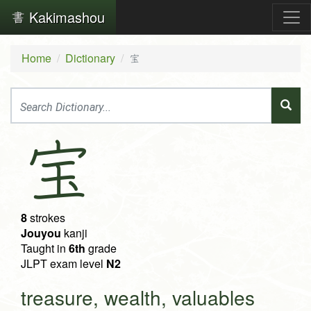
Kakimashou
Home
Dictionary
宝
宝
8
strokes
Jouyou
kanji
Taught in
6th
grade
JLPT exam level
N2
treasure, wealth, valuables