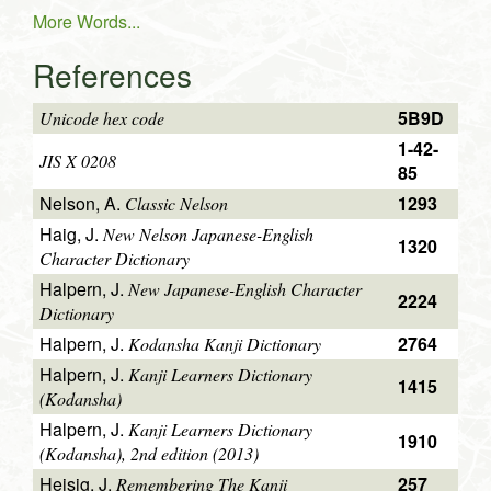
More Words...
References
5B9D
Unicode hex code
1-42-
JIS X 0208
85
Nelson, A.
1293
Classic Nelson
Haig, J.
New Nelson Japanese-English
1320
Character Dictionary
Halpern, J.
New Japanese-English Character
2224
Dictionary
Halpern, J.
2764
Kodansha Kanji Dictionary
Halpern, J.
Kanji Learners Dictionary
1415
(Kodansha)
Halpern, J.
Kanji Learners Dictionary
1910
(Kodansha), 2nd edition (2013)
Heisig, J.
257
Remembering The Kanji