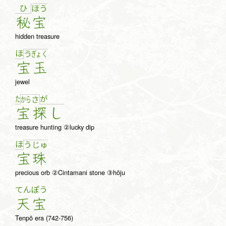
ひ
ほ
う
秘
宝
hidden treasure
ほ
う
ぎょ
く
宝
玉
jewel
た
が
か
ら
さ
宝
探
し
treasure hunting ②lucky dip
ほ
う
じゅ
宝
珠
precious orb ②Cintamani stone ③hōju
てん
ぽう
天
宝
Tenpō era (742-756)