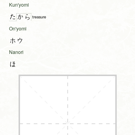
Kun'yomi
た
か
ら
treasure
On'yomi
ホウ
Nanori
ほ